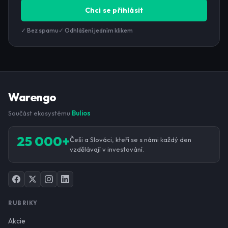
Chci se přihlásit
✓ Bez spamu
✓ Odhlášení jedním klikem
Warengo
Součást ekosystému
Bulios
25 000+
Češi a Slováci, kteří se s námi každý den
vzdělávají v investování.
RUBRIKY
Akcie