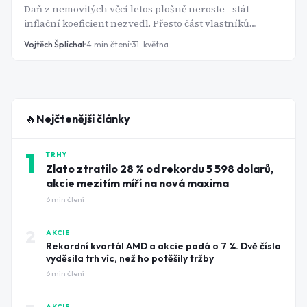
Daň z nemovitých věcí letos plošně neroste - stát
inflační koeficient nezvedl. Přesto část vlastníků
zaplatí výrazně víc než loni, někteří i násobně. Důvod
Vojtěch Šplíchal
4
min čtení
31. května
není v zákoně, ale v obecní vyhlášce: místní koeficient,
který si každá obec nastavuje sama, se pohybuje od 0,5
do 5,0 a letos ho řada zastupitelstev znovu upravila. Pro
investora do nemovitostí je to signál, že výnosová
kalkulace bez téhle položky není úplná.
🔥
Nejčtenější články
1
TRHY
Zlato ztratilo 28 % od rekordu 5 598 dolarů,
akcie mezitím míří na nová maxima
6
min čtení
2
AKCIE
Rekordní kvartál AMD a akcie padá o 7 %. Dvě čísla
vyděsila trh víc, než ho potěšily tržby
6
min čtení
AKCIE