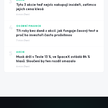
3
Tyto 3 akcie teď nejvíc nakupují insideři, zatímco
jejich cena klesá
6
min čtení
4
OSOBNÍ FINANCE
Tři roky bez daně z akcií: jak funguje časový test a
proč ho investoři často prošvihnou
7
min čtení
5
AKCIE
Musk drží v Tesle 13 %, ve SpaceX ovládá 84 %
hlasů. Sloučení by ten rozdíl smazalo
6
min čtení