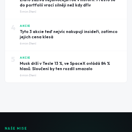
do portfolií vrací silněji než kdy dřív
5
min čtení
4
AKCIE
Tyto 3 akcie teď nejvíc nakupují insideři, zatímco
jejich cena klesá
6
min čtení
5
AKCIE
Musk drží v Tesle 13 %, ve SpaceX ovládá 84 %
hlasů. Sloučení by ten rozdíl smazalo
6
min čtení
NAŠE MISE