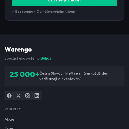
Chci se přihlásit
✓ Bez spamu
✓ Odhlášení jedním klikem
Warengo
Součást ekosystému
Bulios
25 000+
Češi a Slováci, kteří se s námi každý den
vzdělávají v investování.
RUBRIKY
Akcie
Trhy