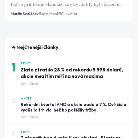
teď se přibližuje okamžik, kdy by mohly být skutečně
užitečné. IBM chce být u toho jako první.
Martin Sedláček
5
min čtení
30. května
🔥
Nejčtenější články
1
TRHY
Zlato ztratilo 28 % od rekordu 5 598 dolarů,
akcie mezitím míří na nová maxima
6
min čtení
2
AKCIE
Rekordní kvartál AMD a akcie padá o 7 %. Dvě čísla
vyděsila trh víc, než ho potěšily tržby
6
min čtení
3
TRHY
Zlato zažívá nejdivočejší rok v historii. Přesto se