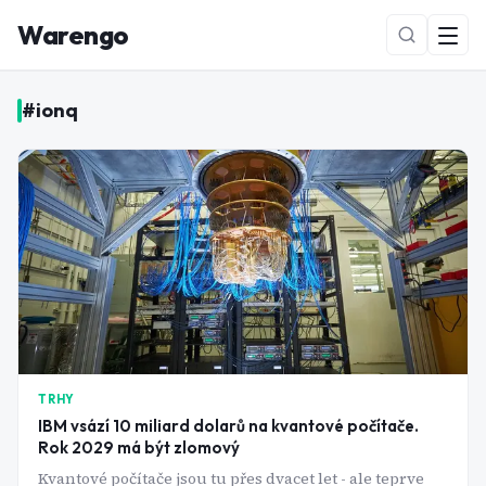
Warengo
#
ionq
NOVÉ
TRHY
IBM vsází 10 miliard dolarů na kvantové počítače.
Rok 2029 má být zlomový
Kvantové počítače jsou tu přes dvacet let - ale teprve