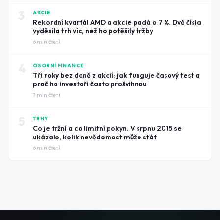
3
AKCIE
Rekordní kvartál AMD a akcie padá o 7 %. Dvě čísla
vyděsila trh víc, než ho potěšily tržby
6
min čtení
4
OSOBNÍ FINANCE
Tři roky bez daně z akcií: jak funguje časový test a
proč ho investoři často prošvihnou
7
min čtení
5
TRHY
Co je tržní a co limitní pokyn. V srpnu 2015 se
ukázalo, kolik nevědomost může stát
6
min čtení