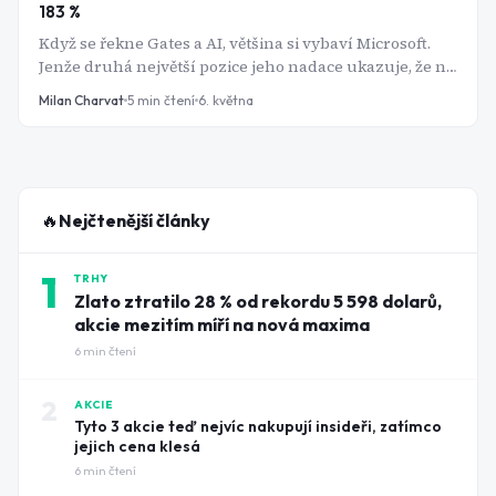
183 %
Když se řekne Gates a AI, většina si vybaví Microsoft.
Jenže druhá největší pozice jeho nadace ukazuje, že na
umělé inteligenci se dá vydělat i přes žluté bagry.
Milan Charvat
5
min čtení
6. května
🔥
Nejčtenější články
1
TRHY
Zlato ztratilo 28 % od rekordu 5 598 dolarů,
akcie mezitím míří na nová maxima
6
min čtení
2
AKCIE
Tyto 3 akcie teď nejvíc nakupují insideři, zatímco
jejich cena klesá
6
min čtení