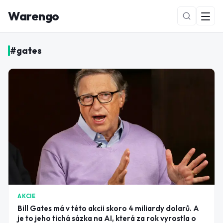
Warengo
#
gates
NOVÉ
AKCIE
Bill Gates má v této akcii skoro 4 miliardy dolarů. A
je to jeho tichá sázka na AI, která za rok vyrostla o