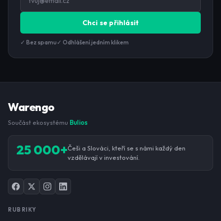
Chci se přihlásit
✓ Bez spamu
✓ Odhlášení jedním klikem
Warengo
Součást ekosystému
Bulios
25 000+
Češi a Slováci, kteří se s námi každý den
vzdělávají v investování.
RUBRIKY