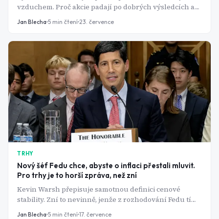
vzduchem. Proč akcie padají po dobrých výsledcích a
co si z reportu skutečně přečíst?
Jan Blecha
5
min čtení
23. července
TRHY
Nový šéf Fedu chce, abyste o inflaci přestali mluvit.
Pro trhy je to horší zpráva, než zní
Kevin Warsh přepisuje samotnou definici cenové
stability. Zní to nevinně, jenže z rozhodování Fedu tím
dělá hádanku a hrozí zvýšením sazeb v době, kdy akcie
Jan Blecha
5
min čtení
17. července