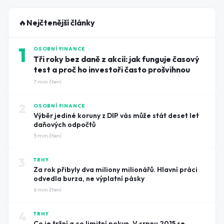
🔥
Nejčtenější články
1
OSOBNÍ FINANCE
Tři roky bez daně z akcií: jak funguje časový
test a proč ho investoři často prošvihnou
7
min čtení
2
OSOBNÍ FINANCE
Výběr jediné koruny z DIP vás může stát deset let
daňových odpočtů
5
min čtení
3
TRHY
Za rok přibyly dva miliony milionářů. Hlavní práci
odvedla burza, ne výplatní pásky
6
min čtení
4
TRHY
Co je tržní a co limitní pokyn. V srpnu 2015 se