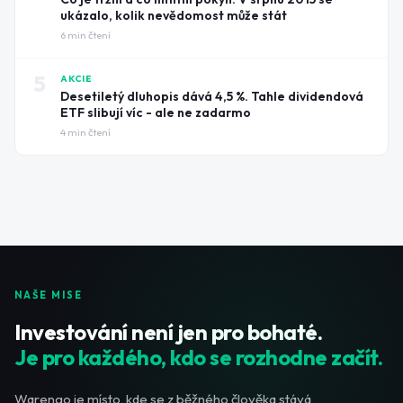
ukázalo, kolik nevědomost může stát
6
min čtení
5
AKCIE
Desetiletý dluhopis dává 4,5 %. Tahle dividendová
ETF slibují víc - ale ne zadarmo
4
min čtení
NAŠE MISE
Investování není jen pro bohaté.
Je pro každého, kdo se rozhodne začít.
Warengo je místo, kde se z běžného člověka stává