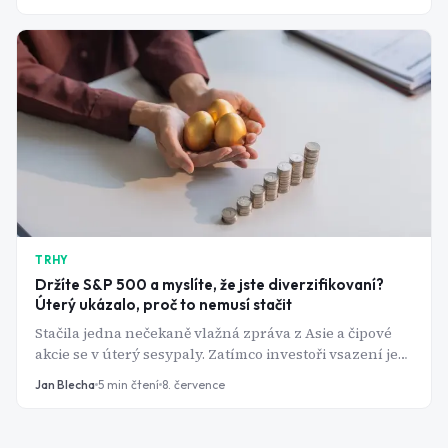
stojí na rekordech.
TRHY
Držíte S&P 500 a myslíte, že jste diverzifikovaní?
Úterý ukázalo, proč to nemusí stačit
Stačila jedna nečekaně vlažná zpráva z Asie a čipové
akcie se v úterý sesypaly. Zatímco investoři vsazení jen
na technologie zbledli, ti s rozloženým portfoliem
Jan Blecha
5
min čtení
8. července
klidně spali dál. Přesně o tom je diverzifikace.