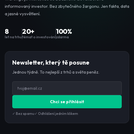
informovaný investor. Bez zbytečného žargonu. Jen fakta, data
a jasné vysvětlení.
8
20+
100%
let na trhu
témat o investování
zdarma
Newsletter, který tě posune
Jednou týdně. To nejlepší z trhů a světa peněz.
Chci se přihlásit
✓ Bez spamu
✓ Odhlášení jedním klikem