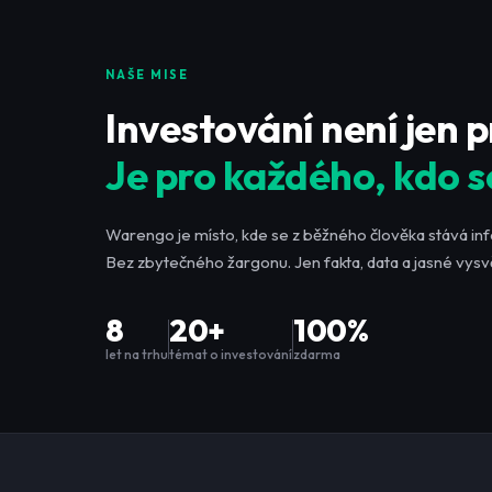
NAŠE MISE
Investování není jen 
Je pro každého, kdo s
Warengo je místo, kde se z běžného člověka stává in
Bez zbytečného žargonu. Jen fakta, data a jasné vysvě
8
20+
100%
let na trhu
témat o investování
zdarma