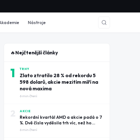
Akademie
Nástroje
🔥
Nejčtenější články
1
TRHY
Zlato ztratilo 28 % od rekordu 5
598 dolarů, akcie mezitím míří na
nová maxima
6
min čtení
2
AKCIE
Rekordní kvartál AMD a akcie padá o 7
%. Dvě čísla vyděsila trh víc, než ho
potěšily tržby
6
min čtení