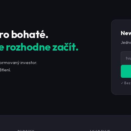
pro bohaté.
New
Jedno
e rozhodne začít.
formovaný investor.
tlení.
✓ Bez