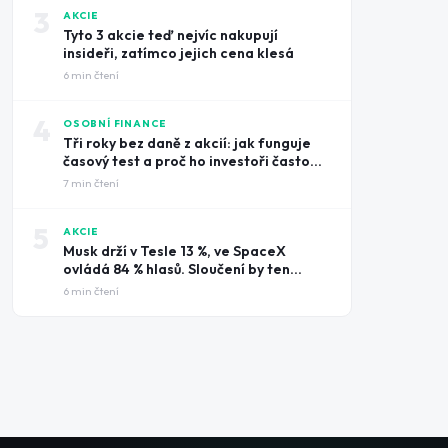
3
AKCIE
Tyto 3 akcie teď nejvíc nakupují
insideři, zatímco jejich cena klesá
6
min čtení
4
OSOBNÍ FINANCE
Tři roky bez daně z akcií: jak funguje
časový test a proč ho investoři často
prošvihnou
7
min čtení
5
AKCIE
Musk drží v Tesle 13 %, ve SpaceX
ovládá 84 % hlasů. Sloučení by ten
rozdíl smazalo
6
min čtení