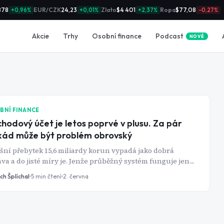
878
EUR/CZK
24,23
Zlato
$4 401
Ropa
$77,08
+0,96%
+0,01%
+2,37%
−0,27%
Podcast
Akcie
Trhy
Osobní finance
NOVÉ
BNÍ FINANCE
hodový účet je letos poprvé v plusu. Za pár
ád může být problém obrovský
šní přebytek 15,6 miliardy korun vypadá jako dobrá
va a do jisté míry je. Jenže průběžný systém funguje jen
y, když má dost pracujících na každého důchodce. V
ch Šplíchal
5
min čtení
2. června
u se rodí rekordně méně dětí a do důchodu odcházejí
é generace. To je kombinace, která se nevyřeší sama od
.