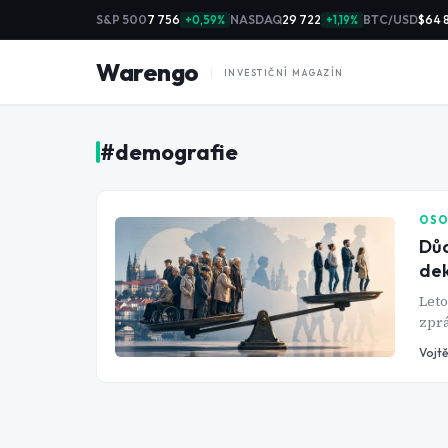
S&P 500
7 756
NASDAQ
29 722
BTC/USD
$64 
+0,59%
+1,19%
Warengo
INVESTIČNÍ MAGAZÍN
#
demografie
OSO
Důc
dek
Leto
zprá
tehd
Vojtě
Česk
siln
sebe