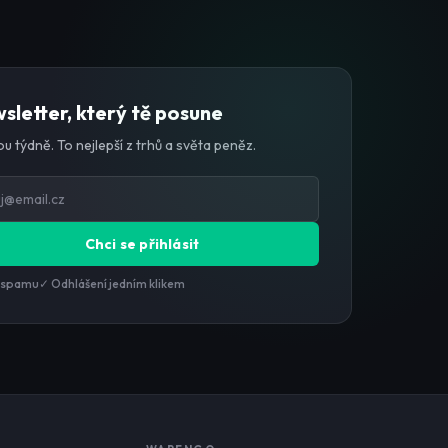
sletter, který tě posune
u týdně. To nejlepší z trhů a světa peněz.
Chci se přihlásit
 spamu
✓ Odhlášení jedním klikem