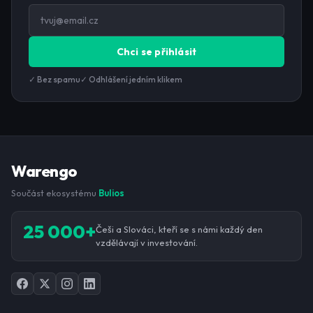
Chci se přihlásit
✓ Bez spamu
✓ Odhlášení jedním klikem
Warengo
Součást ekosystému
Bulios
25 000+
Češi a Slováci, kteří se s námi každý den
vzdělávají v investování.