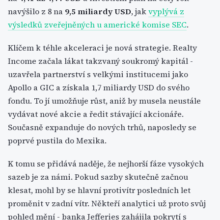
navýšilo z 8 na
9,5 miliardy USD
, jak
vyplývá z
výsledků zveřejněných u americké komise SEC
.
Klíčem k téhle akceleraci je nová strategie. Realty
Income začala lákat takzvaný soukromý kapitál -
uzavřela partnerství s velkými institucemi jako
Apollo a GIC a získala 1,7 miliardy USD do svého
fondu. To jí umožňuje růst, aniž by musela neustále
vydávat nové akcie a ředit stávající akcionáře.
Současně expanduje do nových trhů, naposledy se
poprvé pustila do Mexika.
K tomu se přidává naděje, že nejhorší fáze vysokých
sazeb je za námi. Pokud sazby skutečně začnou
klesat, mohl by se hlavní protivítr posledních let
proměnit v zadní vítr. Někteří analytici už proto svůj
pohled mění - banka Jefferies zahájila pokrytí s