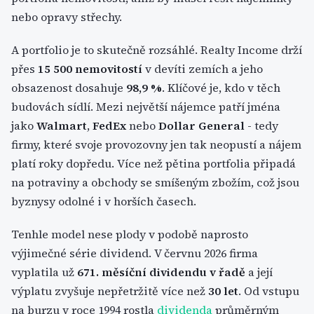
nebo opravy střechy.
A portfolio je to skutečně rozsáhlé. Realty Income drží
přes
15 500 nemovitostí
v devíti zemích a jeho
obsazenost dosahuje
98,9 %
. Klíčové je, kdo v těch
budovách sídlí. Mezi největší nájemce patří jména
jako
Walmart
,
FedEx
nebo
Dollar General
- tedy
firmy, které svoje provozovny jen tak neopustí a nájem
platí roky dopředu. Více než pětina portfolia připadá
na potraviny a obchody se smíšeným zbožím, což jsou
byznysy odolné i v horších časech.
Tenhle model nese plody v podobě naprosto
výjimečné série dividend. V červnu 2026 firma
vyplatila už
671. měsíční dividendu v řadě
a její
výplatu zvyšuje nepřetržitě více než
30 let
. Od vstupu
na burzu v roce 1994 rostla
dividenda
průměrným