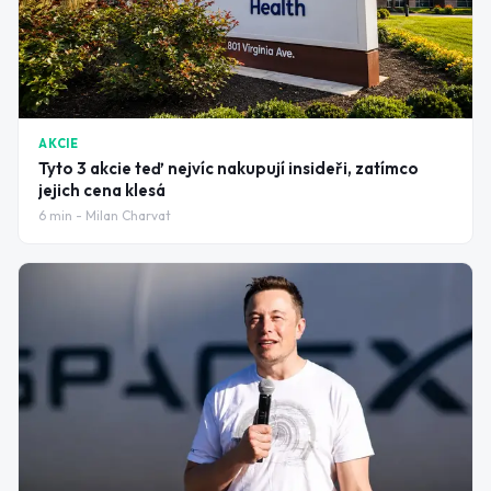
AKCIE
Tyto 3 akcie teď nejvíc nakupují insideři, zatímco
jejich cena klesá
6
min -
Milan Charvat