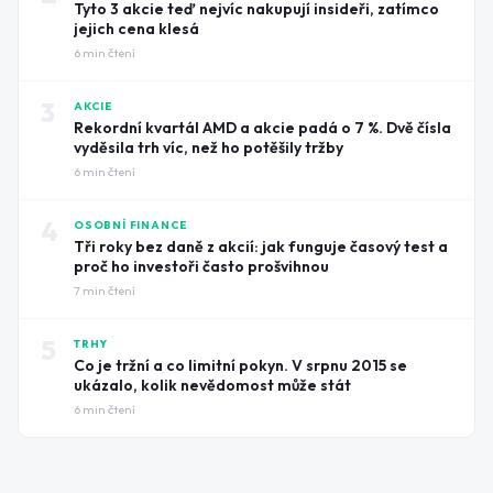
Tyto 3 akcie teď nejvíc nakupují insideři, zatímco
jejich cena klesá
6
min čtení
3
AKCIE
Rekordní kvartál AMD a akcie padá o 7 %. Dvě čísla
vyděsila trh víc, než ho potěšily tržby
6
min čtení
4
OSOBNÍ FINANCE
Tři roky bez daně z akcií: jak funguje časový test a
proč ho investoři často prošvihnou
7
min čtení
5
TRHY
Co je tržní a co limitní pokyn. V srpnu 2015 se
ukázalo, kolik nevědomost může stát
6
min čtení