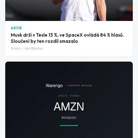
AKCIE
Musk drží v Tesle 13 %, ve SpaceX ovládá 84 % hlasů.
Sloučení by ten rozdíl smazalo
6
min -
Jan Blecha