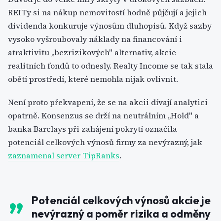
REITy si na nákup nemovitostí hodně půjčují a jejich
dividenda konkuruje výnosům dluhopisů. Když sazby
vysoko vyšroubovaly náklady na financování i
atraktivitu „bezrizikových" alternativ, akcie
realitních fondů to odnesly. Realty Income se tak stala
obětí prostředí, které nemohla nijak ovlivnit.
Není proto překvapení, že se na akcii dívají analytici
opatrně. Konsenzus se drží na neutrálním „Hold" a
banka Barclays při zahájení pokrytí označila
potenciál celkových výnosů firmy za nevýrazný, jak
zaznamenal server TipRanks
.
Potenciál celkových výnosů akcie je
nevýrazný a poměr rizika a odměny