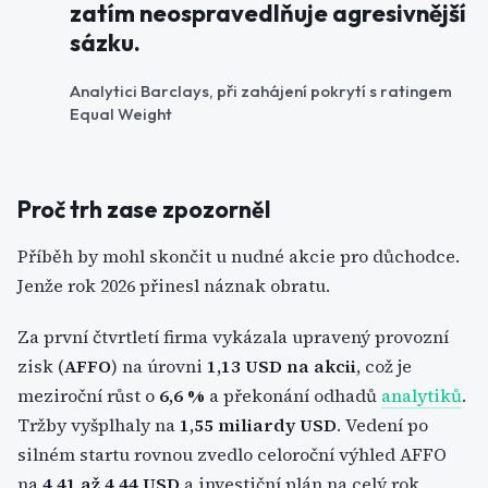
zatím neospravedlňuje agresivnější
sázku.
Analytici Barclays, při zahájení pokrytí s ratingem
Equal Weight
Proč trh zase zpozorněl
Příběh by mohl skončit u nudné akcie pro důchodce.
Jenže rok 2026 přinesl náznak obratu.
Za první čtvrtletí firma vykázala upravený provozní
zisk (
AFFO
) na úrovni
1,13 USD na akcii
, což je
meziroční růst o
6,6 %
a překonání odhadů
analytiků
.
Tržby vyšplhaly na
1,55 miliardy USD
. Vedení po
silném startu rovnou zvedlo celoroční výhled AFFO
na
4,41 až 4,44 USD
a investiční plán na celý rok