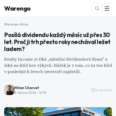
Warengo
Warengo
/
Akcie
Posílá dividendu každý měsíc už přes 30
let. Proč ji trh přesto roky nechával ležet
ladem?
Realty Income si říká „měsíční dividendová firma" a
láká na klid bez výkyvů. Háček je v tom, co za ten klid
NOVÉ
v posledních letech investoři zaplatili.
Milan Charvat
4
min čtení
8. června 2026 - 10:18