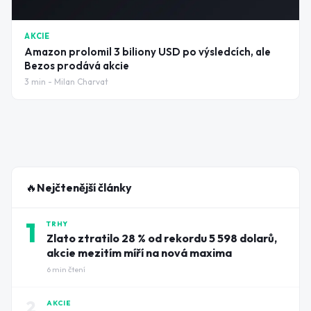
AKCIE
Amazon prolomil 3 biliony USD po výsledcích, ale
Bezos prodává akcie
3
min -
Milan Charvat
🔥
Nejčtenější články
1
TRHY
Zlato ztratilo 28 % od rekordu 5 598 dolarů,
akcie mezitím míří na nová maxima
6
min čtení
2
AKCIE