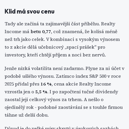
Klid má svou cenu
Tady ale začíná ta zajímavější část příběhu. Realty
Income má
betu 0,77
, což znamená, že kolísá méně
než trh jako celek. V kombinaci s vysokým výnosem
to z akcie dělá učebnicový „spací prášek" pro
investory, kteří chtějí příjem a noci bez nervů.
Jenže nízká volatilita není zadarmo. Plyne za ni účet v
podobě ušlého výnosu. Zatímco index S&P 500 v roce
2025 přidal přes
16 %
, cena akcie Realty Income
vzrostla jen o
5,5 %
. I po započtení tučné dividendy
zaostal její celkový výnos za trhem. A nešlo o
ojedinělý rok - podobné zaostávání se s touhle firmou
táhne už delší dobu.
Důvod je do velké míry skrytý v úrokových sazbách.