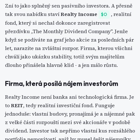
Zní to jako splněný sen pasivního investora. A přesně
tak svou nabídku staví
Realty Income
, realitní
$O
fond, který si nechal dokonce zaregistrovat
přezdívku „The Monthly Dividend Company". Jenže
když se podíváte na graf jeho akcie za posledních pár
let, narazíte na zvláštní rozpor. Firma, kterou všichni
chválí jako ukázku stability, totiž svým majitelům
dlouho přinášela hlavně klid - a jen málo růstu.
Firma, která posílá nájem investorům
Realty Income není banka ani technologická firma. Je
to
REIT
, tedy realitní investiční fond. Funguje
jednoduše: vlastní budovy, pronajímá je a nájemné pak
z velké části rozpouští mezi své akcionáře v podobě
dividend. Investor tak nepřímo vlastní kus rozsáhlého
portfolia nemovitostí, aniž by musel řešit nájemníky