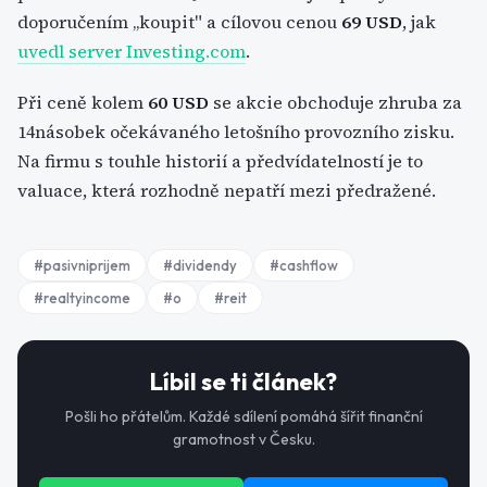
doporučením „koupit" a cílovou cenou
69 USD
, jak
uvedl server
Investing.com
.
Při ceně kolem
60 USD
se akcie obchoduje zhruba za
14násobek očekávaného letošního provozního zisku.
Na firmu s touhle historií a předvídatelností je to
valuace, která rozhodně nepatří mezi předražené.
#
pasivniprijem
#
dividendy
#
cashflow
#
realtyincome
#
o
#
reit
Líbil se ti článek?
Pošli ho přátelům. Každé sdílení pomáhá šířit finanční
gramotnost v Česku.