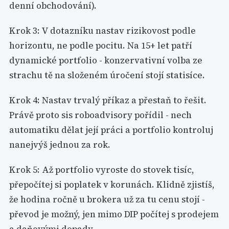
denní obchodování).
Krok 3: V dotazníku nastav rizikovost podle
horizontu, ne podle pocitu. Na 15+ let patří
dynamické portfolio - konzervativní volba ze
strachu tě na složeném úročení stojí statisíce.
Krok 4: Nastav trvalý příkaz a přestaň to řešit.
Právě proto sis roboadvisory pořídil - nech
automatiku dělat její práci a portfolio kontroluj
nanejvýš jednou za rok.
Krok 5: Až portfolio vyroste do stovek tisíc,
přepočítej si poplatek v korunách. Klidně zjistíš,
že hodina ročně u brokera už za tu cenu stojí -
převod je možný, jen mimo DIP počítej s prodejem
a daňovými dopady.