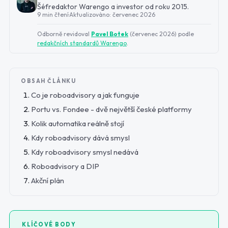
Šéfredaktor Warengo a investor od roku 2015.
9 min čtení
·
Aktualizováno:
červenec 2026
Odborně revidoval
Pavel Botek
(
červenec 2026
) podle
redakčních standardů Warengo
.
OBSAH ČLÁNKU
Co je roboadvisory a jak funguje
Portu vs. Fondee - dvě největší české platformy
Kolik automatika reálně stojí
Kdy roboadvisory dává smysl
Kdy roboadvisory smysl nedává
Roboadvisory a DIP
Akční plán
KLÍČOVÉ BODY