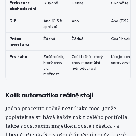
Frekvence
1x týdně
Denně
Okamžitě
obchodování
DIP
Ano (0,5 %
Ano
Ano (T212, XT
správa)
Práce
Žádná
Žádná
Cca 1 hodina 
investora
Pro koho
Začátečník,
Začátečník, který
Kdo je ochotný
který chce
chce maximální
spravovat s
víc
jednoduchost
možností
Kolik automatika reálně stojí
Jedno procento ročně nezní jako moc. Jenže
poplatek se strhává každý rok z celého portfolia,
takže s rostoucím majetkem roste i částka - a
hlavně přicházíš o složené úročení peněz, které