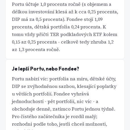
Portu účtuje 1,0 procenta ročně (s objemem a
délkou investování klesá až k cca 0,25 procenta,
DIP má za 0,5 procenta). Fondee stojí 1,09
procenta, dětská portfolia 0,24 procenta. K
tomu vždy přičti TER podkladových ETF kolem
0,15 az 0,25 procenta - celkově tedy zhruba 1,2
az 1,3 procenta ročně.
Je lepší Portu, nebo Fondee?
Portu nabízí víc: portfolia na míru, dětské účty,
DIP se zvýhodněnou sazbou, klesající poplatky
u větších portfolií. Fondee vyhrává
jednoduchostí - pět portfolií, nic víc - a
obchoduje denně, zatímco Portu jednou týdně.
Pro čistého začátečníka je rozdíl malý;
rozhodni podle toho, jestli chceš možnosti,