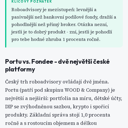
KLÍČOVÝ POZNATEK
Roboadvisory je mezistupeň: levnější a
pasivnější než bankovní podílové fondy, dražší a
pohodlnější než přímý broker. Otázka nezní,
jestli je to dobrý produkt - zní, jestli je pohodlí
pro tebe hodné zhruba 1 procenta ročně.
Portu vs. Fondee - dvě největší české
platformy
Český trh roboadvisory ovládají dvě jména.
Portu (patří pod skupinu WOOD & Company) je
největší a nejširší: portfolia na míru, dětské účty,
DIP se zvýhodněnou sazbou, krypto i spořicí
produkty. Základní správa stojí 1,0 procenta
ročně a s rostoucím objemem a délkou