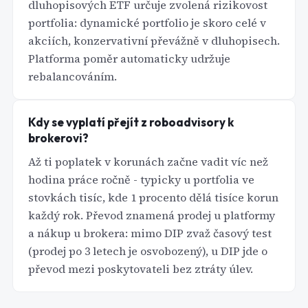
dluhopisových ETF určuje zvolená rizikovost
portfolia: dynamické portfolio je skoro celé v
akciích, konzervativní převážně v dluhopisech.
Platforma poměr automaticky udržuje
rebalancováním.
Kdy se vyplatí přejít z roboadvisory k
brokerovi?
Až ti poplatek v korunách začne vadit víc než
hodina práce ročně - typicky u portfolia ve
stovkách tisíc, kde 1 procento dělá tisíce korun
každý rok. Převod znamená prodej u platformy
a nákup u brokera: mimo DIP zvaž časový test
(prodej po 3 letech je osvobozený), u DIP jde o
převod mezi poskytovateli bez ztráty úlev.