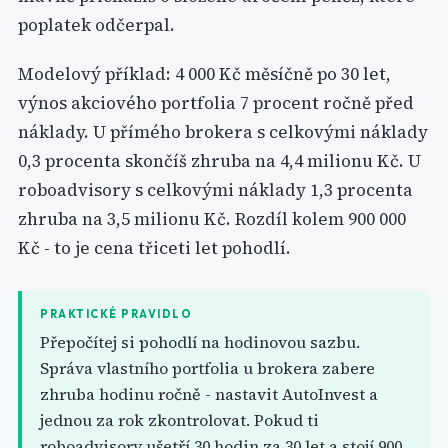
poplatek odčerpal.
Modelový příklad: 4 000 Kč měsíčně po 30 let,
výnos akciového portfolia 7 procent ročně před
náklady. U přímého brokera s celkovými náklady
0,3 procenta skončíš zhruba na 4,4 milionu Kč. U
roboadvisory s celkovými náklady 1,3 procenta
zhruba na 3,5 milionu Kč. Rozdíl kolem 900 000
Kč - to je cena třiceti let pohodlí.
PRAKTICKÉ PRAVIDLO
Přepočítej si pohodlí na hodinovou sazbu.
Správa vlastního portfolia u brokera zabere
zhruba hodinu ročně - nastavit AutoInvest a
jednou za rok zkontrolovat. Pokud ti
roboadvisory ušetří 30 hodin za 30 let a stojí 900