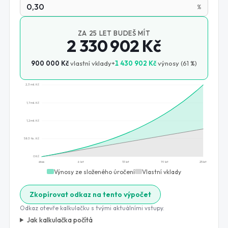
%
ZA
25
LET BUDEŠ MÍT
2 330 902 Kč
900 000 Kč
vlastní vklady
+
1 430 902 Kč
výnosy (
61
%)
2,3 mil. Kč
1,7 mil. Kč
1,2 mil. Kč
583 tis. Kč
0 Kč
dnes
6 let
13 let
19 let
25 let
Výnosy ze složeného úročení
Vlastní vklady
Zkopírovat odkaz na tento výpočet
Odkaz otevře kalkulačku s tvými aktuálními vstupy.
Jak kalkulačka počítá