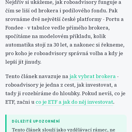
Nejdřív si ukážeme, jak roboadvisory funguje a
čím se liší od brokera i podílového fondu. Pak
srovnáme dvě největší české platformy - Portu a
Fondee - v tabulce vedle přímého brokera,
spočítáme na modelovém příkladu, kolik
automatika stojí za 30 let, a nakonec si řekneme,
pro koho je roboadvisory správná volba a kdy je
lepší jít jinudy.
Tento článek navazuje na
jak vybrat brokera
-
roboadvisory je jedna z cest, jak investovat, a
tady ji rozebíráme do hloubky. Pokud nevíš, co je
ETF, začni u
co je ETF a jak do něj investovat
.
DŮLEŽITÉ UPOZORNĚNÍ
Tento článek slouží jako vzdělávací rámec, ne