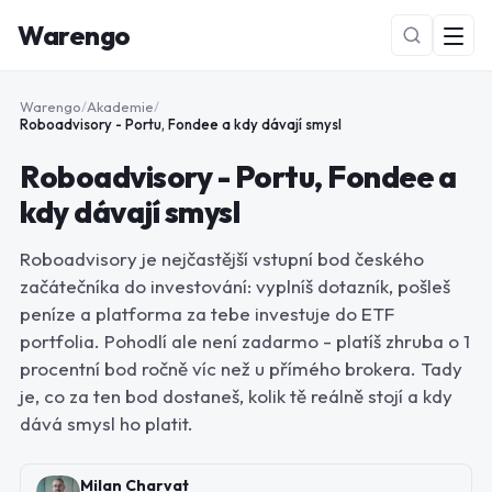
Warengo
Warengo
/
Akademie
/
Roboadvisory - Portu, Fondee a kdy dávají smysl
Roboadvisory - Portu, Fondee a
kdy dávají smysl
Roboadvisory je nejčastější vstupní bod českého
začátečníka do investování: vyplníš dotazník, pošleš
NOVÉ
peníze a platforma za tebe investuje do ETF
portfolia. Pohodlí ale není zadarmo - platíš zhruba o 1
procentní bod ročně víc než u přímého brokera. Tady
je, co za ten bod dostaneš, kolik tě reálně stojí a kdy
dává smysl ho platit.
Milan Charvat