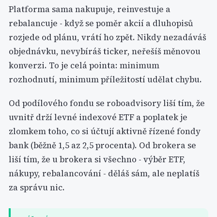
Platforma sama nakupuje, reinvestuje a
rebalancuje - když se poměr akcií a dluhopisů
rozjede od plánu, vrátí ho zpět. Nikdy nezadáváš
objednávku, nevybíráš ticker, neřešíš měnovou
konverzi. To je celá pointa: minimum
rozhodnutí, minimum příležitostí udělat chybu.
Od podílového fondu se roboadvisory liší tím, že
uvnitř drží levné indexové ETF a poplatek je
zlomkem toho, co si účtují aktivně řízené fondy
bank (běžně 1,5 az 2,5 procenta). Od brokera se
liší tím, že u brokera si všechno - výběr ETF,
nákupy, rebalancování - děláš sám, ale neplatíš
za správu nic.