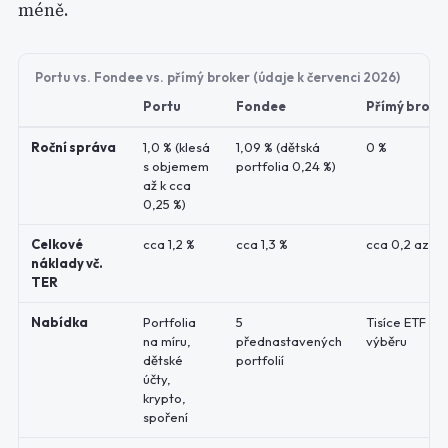
méně.
Portu vs. Fondee vs. přímý broker (údaje k červenci 2026)
Portu
Fondee
Přímý broker
Roční správa
1,0 % (klesá
1,09 % (dětská
0 %
s objemem
portfolia 0,24 %)
až k cca
0,25 %)
Celkové
cca 1,2 %
cca 1,3 %
cca 0,2 az 0,
náklady vč.
TER
Nabídka
Portfolia
5
Tisíce ETF a a
na míru,
přednastavených
výběru
dětské
portfolií
účty,
krypto,
spoření