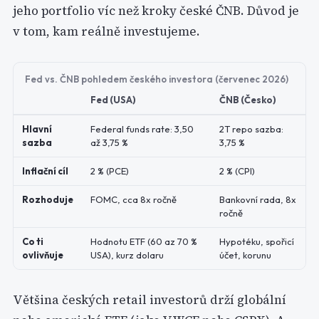
jeho portfolio víc než kroky české ČNB. Důvod je
v tom, kam reálně investujeme.
Fed vs. ČNB pohledem českého investora (červenec 2026)
Fed (USA)
ČNB (Česko)
Hlavní
Federal funds rate: 3,50
2T repo sazba:
sazba
až 3,75 %
3,75 %
Inflační cíl
2 % (PCE)
2 % (CPI)
Rozhoduje
FOMC, cca 8x ročně
Bankovní rada, 8x
ročně
Co ti
Hodnotu ETF (60 az 70 %
Hypotéku, spořicí
ovlivňuje
USA), kurz dolaru
účet, korunu
Většina českých retail investorů drží globální