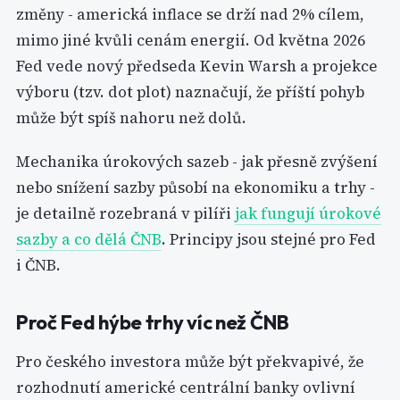
změny - americká inflace se drží nad 2% cílem,
mimo jiné kvůli cenám energií. Od května 2026
Fed vede nový předseda Kevin Warsh a projekce
výboru (tzv. dot plot) naznačují, že příští pohyb
může být spíš nahoru než dolů.
Mechanika úrokových sazeb - jak přesně zvýšení
nebo snížení sazby působí na ekonomiku a trhy -
je detailně rozebraná v pilíři
jak fungují úrokové
sazby a co dělá ČNB
. Principy jsou stejné pro Fed
i ČNB.
Proč Fed hýbe trhy víc než ČNB
Pro českého investora může být překvapivé, že
rozhodnutí americké centrální banky ovlivní