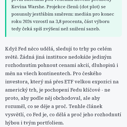
Kevina Warshe. Projekce členů (dot plot) se
posunuly jestřábím směrem: medián pro konec
roku 2026 vzrostl na 3,8 procenta, část výboru
tedy čeká spíš zvýšení než snížení sazeb.
Když Fed něco udělá, sledují to trhy po celém
světě. Žádná jiná instituce nedokáže jediným
rozhodnutím pohnout cenami akcií, dluhopisů i
měn na všech kontinentech. Pro českého
investora, který má přes ETF velkou expozici na
americký trh, je pochopení Fedu klíčové - ne
proto, aby podle něj obchodoval, ale aby
rozuměl, co se děje a proč. Tenhle článek
vysvětlí, co Fed je, co dělá a proč jeho rozhodnutí
hýbou i tvým portfoliem.