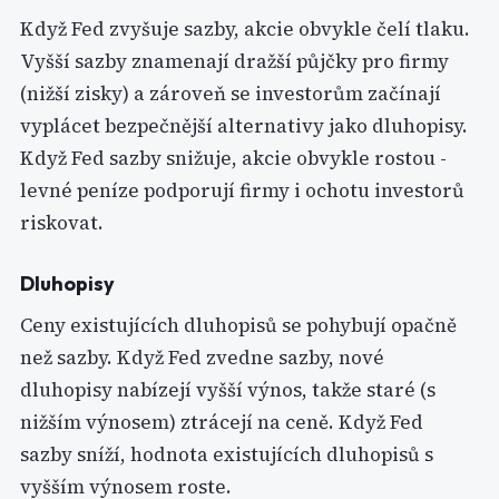
Když Fed zvyšuje sazby, akcie obvykle čelí tlaku.
Vyšší sazby znamenají dražší půjčky pro firmy
(nižší zisky) a zároveň se investorům začínají
vyplácet bezpečnější alternativy jako dluhopisy.
Když Fed sazby snižuje, akcie obvykle rostou -
levné peníze podporují firmy i ochotu investorů
riskovat.
Dluhopisy
Ceny existujících dluhopisů se pohybují opačně
než sazby. Když Fed zvedne sazby, nové
dluhopisy nabízejí vyšší výnos, takže staré (s
nižším výnosem) ztrácejí na ceně. Když Fed
sazby sníží, hodnota existujících dluhopisů s
vyšším výnosem roste.