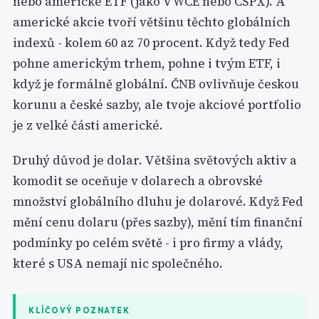
nebo americké ETF (jako VWCE nebo CSPX). A
americké akcie tvoří většinu těchto globálních
indexů - kolem 60 az 70 procent. Když tedy Fed
pohne americkým trhem, pohne i tvým ETF, i
když je formálně globální. ČNB ovlivňuje českou
korunu a české sazby, ale tvoje akciové portfolio
je z velké části americké.
Druhý důvod je dolar. Většina světových aktiv a
komodit se oceňuje v dolarech a obrovské
množství globálního dluhu je dolarové. Když Fed
mění cenu dolaru (přes sazby), mění tím finanční
podmínky po celém světě - i pro firmy a vlády,
které s USA nemají nic společného.
KLÍČOVÝ POZNATEK