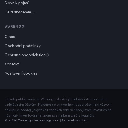
Slovník pojmů
Celá akademie →
WARENGO
O nás
Obchodní podmínky
Ochrana osobních údajů
Kontakt
Nastavení cookies
Obsah publikovaný na Warengo slouží výhradně k informačním a
vzdělávacím účelům. Nejedná se o investiční doporučení ani výzvu k
nákupu či prodeji jakýchkoli cenných papírů nebo jiných investičních
nástrojů. Investování je spojeno s rizikem ztráty kapitálu.
©
2026
Warengo Technology s.r.o.
|
Bulios ekosystém