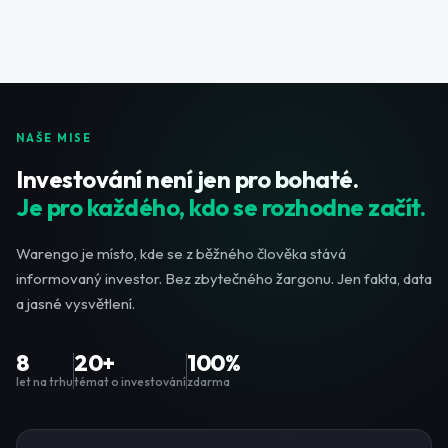
NAŠE MISE
Investování není jen pro bohaté.
Je pro každého, kdo se rozhodne začít.
Warengo je místo, kde se z běžného člověka stává
informovaný investor. Bez zbytečného žargonu. Jen fakta, data
a jasné vysvětlení.
8
20+
100%
let na trhu
témat o investování
zdarma