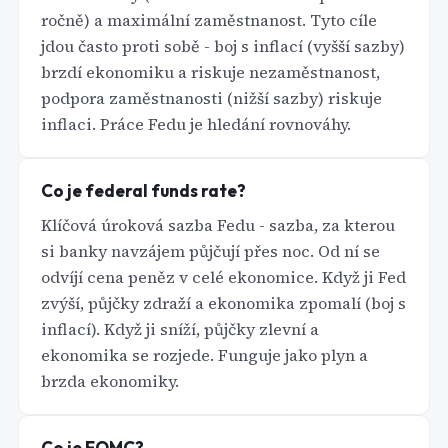
ročně) a maximální zaměstnanost. Tyto cíle
jdou často proti sobě - boj s inflací (vyšší sazby)
brzdí ekonomiku a riskuje nezaměstnanost,
podpora zaměstnanosti (nižší sazby) riskuje
inflaci. Práce Fedu je hledání rovnováhy.
Co je federal funds rate?
Klíčová úroková sazba Fedu - sazba, za kterou
si banky navzájem půjčují přes noc. Od ní se
odvíjí cena peněz v celé ekonomice. Když ji Fed
zvýší, půjčky zdraží a ekonomika zpomalí (boj s
inflací). Když ji sníží, půjčky zlevní a
ekonomika se rozjede. Funguje jako plyn a
brzda ekonomiky.
Co je FOMC?