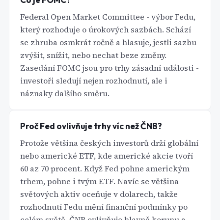
Federal Open Market Committee - výbor Fedu,
který rozhoduje o úrokových sazbách. Schází
se zhruba osmkrát ročně a hlasuje, jestli sazbu
zvýšit, snížit, nebo nechat beze změny.
Zasedání FOMC jsou pro trhy zásadní události -
investoři sledují nejen rozhodnutí, ale i
náznaky dalšího směru.
Proč Fed ovlivňuje trhy víc než ČNB?
Protože většina českých investorů drží globální
nebo americké ETF, kde americké akcie tvoří
60 az 70 procent. Když Fed pohne americkým
trhem, pohne i tvým ETF. Navíc se většina
světových aktiv oceňuje v dolarech, takže
rozhodnutí Fedu mění finanční podmínky po
celém světě. ČNB ovlivňuje hlavně korunu a