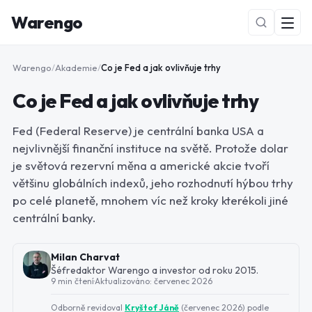
Warengo
Warengo
/
Akademie
/
Co je Fed a jak ovlivňuje trhy
Co je Fed a jak ovlivňuje trhy
Fed (Federal Reserve) je centrální banka USA a
nejvlivnější finanční instituce na světě. Protože dolar
je světová rezervní měna a americké akcie tvoří
většinu globálních indexů, jeho rozhodnutí hýbou trhy
NOVÉ
po celé planetě, mnohem víc než kroky kterékoli jiné
centrální banky.
Milan Charvat
Šéfredaktor Warengo a investor od roku 2015.
9 min čtení
·
Aktualizováno:
červenec 2026
Odborně revidoval
Kryštof Jáně
(
červenec 2026
) podle