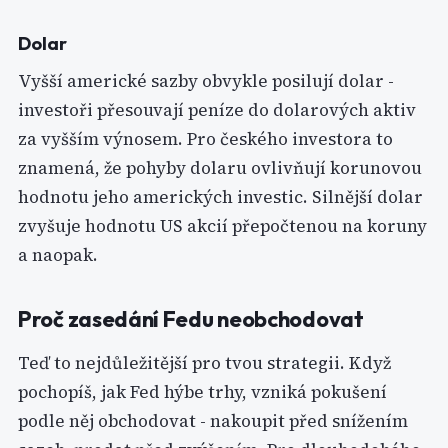
Dolar
Vyšší americké sazby obvykle posilují dolar -
investoři přesouvají peníze do dolarových aktiv
za vyšším výnosem. Pro českého investora to
znamená, že pohyby dolaru ovlivňují korunovou
hodnotu jeho amerických investic. Silnější dolar
zvyšuje hodnotu US akcií přepočtenou na koruny
a naopak.
Proč zasedání Fedu neobchodovat
Teď to nejdůležitější pro tvou strategii. Když
pochopíš, jak Fed hýbe trhy, vzniká pokušení
podle něj obchodovat - nakoupit před snížením