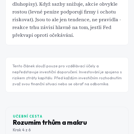
dluhopisy). Když sazby snižuje, akcie obvykle
rostou (levné peníze podporují firmy i ochotu
riskovat). Jsou to ale jen tendence, ne pravidla -
reakce trhu závisí hlavně na tom, jestli Fed
překvapí oproti očekávání.
Tento článek slouží pouze pro vzdělávací účely a
nepředstavuje investiční doporučení. Investování je spojeno s
rizikem ztráty kapitálu. Před každým investičním rozhodnutím
zvaž svou finanční situaci nebo se obrať na odborníka.
UČEBNÍ CESTA
Rozumím trhům a makru
Krok
4
z
6