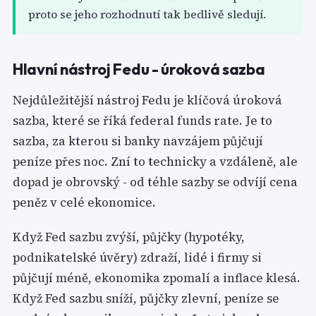
proto se jeho rozhodnutí tak bedlivě sledují.
Hlavní nástroj Fedu - úroková sazba
Nejdůležitější nástroj Fedu je klíčová úroková
sazba, které se říká federal funds rate. Je to
sazba, za kterou si banky navzájem půjčují
peníze přes noc. Zní to technicky a vzdáleně, ale
dopad je obrovský - od téhle sazby se odvíjí cena
peněz v celé ekonomice.
Když Fed sazbu zvýší, půjčky (hypotéky,
podnikatelské úvěry) zdraží, lidé i firmy si
půjčují méně, ekonomika zpomalí a inflace klesá.
Když Fed sazbu sníží, půjčky zlevní, peníze se