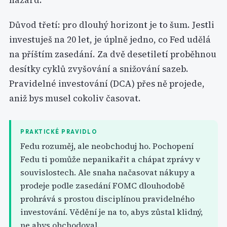
hazard.
Důvod třetí: pro dlouhý horizont je to šum. Jestli
investuješ na 20 let, je úplně jedno, co Fed udělá
na příštím zasedání. Za dvě desetiletí proběhnou
desítky cyklů zvyšování a snižování sazeb.
Pravidelné investování (DCA) přes ně projede,
aniž bys musel cokoliv časovat.
PRAKTICKÉ PRAVIDLO
Fedu rozuměj, ale neobchoduj ho. Pochopení
Fedu ti pomůže nepanikařit a chápat zprávy v
souvislostech. Ale snaha načasovat nákupy a
prodeje podle zasedání FOMC dlouhodobě
prohrává s prostou disciplínou pravidelného
investování. Vědění je na to, abys zůstal klidný,
ne abys obchodoval.