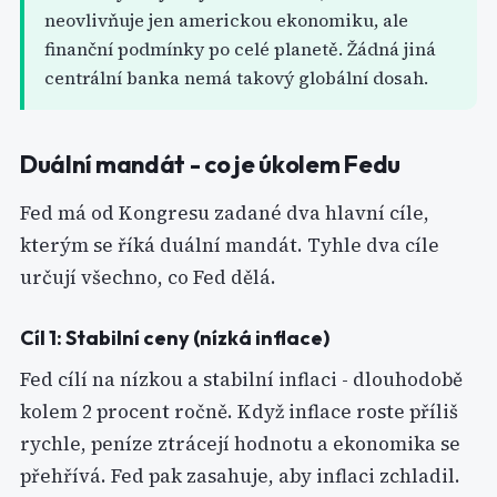
neovlivňuje jen americkou ekonomiku, ale
finanční podmínky po celé planetě. Žádná jiná
centrální banka nemá takový globální dosah.
Duální mandát - co je úkolem Fedu
Fed má od Kongresu zadané dva hlavní cíle,
kterým se říká duální mandát. Tyhle dva cíle
určují všechno, co Fed dělá.
Cíl 1: Stabilní ceny (nízká inflace)
Fed cílí na nízkou a stabilní inflaci - dlouhodobě
kolem 2 procent ročně. Když inflace roste příliš
rychle, peníze ztrácejí hodnotu a ekonomika se
přehřívá. Fed pak zasahuje, aby inflaci zchladil.