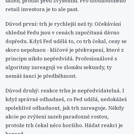
sazeb, prodat před zvýšením. Pro dlouhodobého
retail investora je to ale past.
Důvod první: trh je rychlejší než ty. Očekávání
ohledně Fedu jsou v cenách započítaná dávno
dopředu. Když Fed udělá to, co trh čekal, ceny se
skoro nepohnou - klíčové je překvapení, které z
principu nikdo nepředvídá. Profesionálové s
algoritmy zareagují ve zlomku sekundy, ty
nemáš šanci je předběhnout.
Důvod druhý: reakce trhu je nepředvídatelná. I
když správně odhadneš, co Fed udělá, nedokážeš
spolehlivě odhadnout, jak trh zareaguje. Někdy
akcie po zvýšení sazeb paradoxně rostou,
protože trh čekal něco horšího. Hádat reakci je