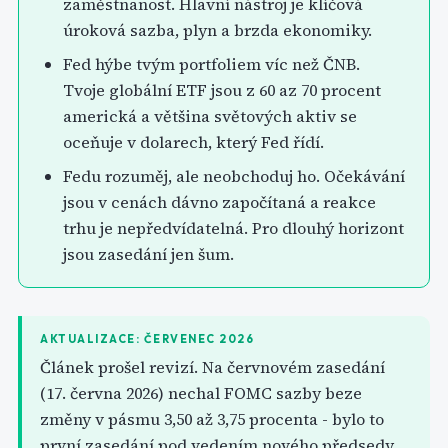
zaměstnanost. Hlavní nástroj je klíčová
úroková sazba, plyn a brzda ekonomiky.
Fed hýbe tvým portfoliem víc než ČNB.
Tvoje globální ETF jsou z 60 az 70 procent
americká a většina světových aktiv se
oceňuje v dolarech, který Fed řídí.
Fedu rozuměj, ale neobchoduj ho. Očekávání
jsou v cenách dávno započítaná a reakce
trhu je nepředvídatelná. Pro dlouhý horizont
jsou zasedání jen šum.
AKTUALIZACE: ČERVENEC 2026
Článek prošel revizí. Na červnovém zasedání
(17. června 2026) nechal FOMC sazby beze
změny v pásmu 3,50 až 3,75 procenta - bylo to
první zasedání pod vedením nového předsedy