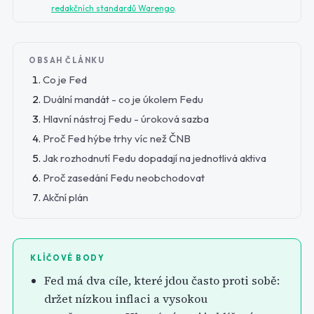
redakčních standardů Warengo
.
OBSAH ČLÁNKU
Co je Fed
Duální mandát - co je úkolem Fedu
Hlavní nástroj Fedu - úroková sazba
Proč Fed hýbe trhy víc než ČNB
Jak rozhodnutí Fedu dopadají na jednotlivá aktiva
Proč zasedání Fedu neobchodovat
Akční plán
KLÍČOVÉ BODY
Fed má dva cíle, které jdou často proti sobě:
držet nízkou inflaci a vysokou