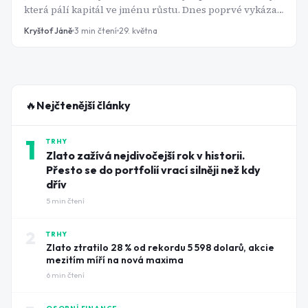
která pálí kapitál ve jménu růstu. Dnes poprvé vykázal
zisk na úrovni celé skupiny, expanduje v Německu a z
Kryštof Jáně
3
min čtení
29. května
vlastní technologie buduje nový byznys. Po letech
pochybností se tak stále častěji mluví o tom, zda se
český online supermarket nevydá na burzu.
🔥
Nejčtenější články
1
TRHY
Zlato zažívá nejdivočejší rok v historii.
Přesto se do portfolií vrací silněji než kdy
dřív
5
min čtení
2
TRHY
Zlato ztratilo 28 % od rekordu 5 598 dolarů, akcie
mezitím míří na nová maxima
6
min čtení