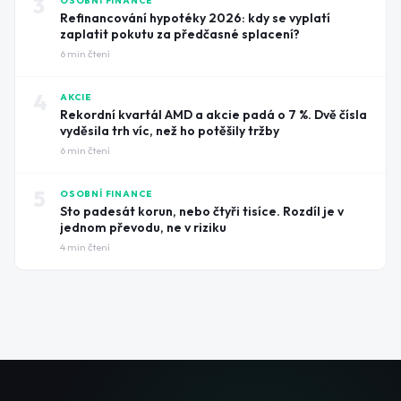
3
OSOBNÍ FINANCE
Refinancování hypotéky 2026: kdy se vyplatí
zaplatit pokutu za předčasné splacení?
6
min čtení
4
AKCIE
Rekordní kvartál AMD a akcie padá o 7 %. Dvě čísla
vyděsila trh víc, než ho potěšily tržby
6
min čtení
5
OSOBNÍ FINANCE
Sto padesát korun, nebo čtyři tisíce. Rozdíl je v
jednom převodu, ne v riziku
4
min čtení