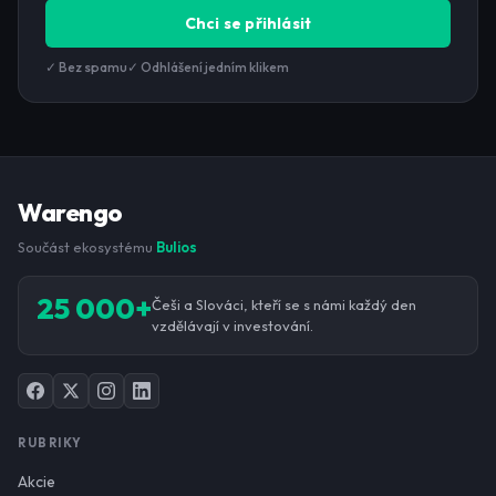
Chci se přihlásit
✓ Bez spamu
✓ Odhlášení jedním klikem
Warengo
Součást ekosystému
Bulios
25 000+
Češi a Slováci, kteří se s námi každý den
vzdělávají v investování.
RUBRIKY
Akcie