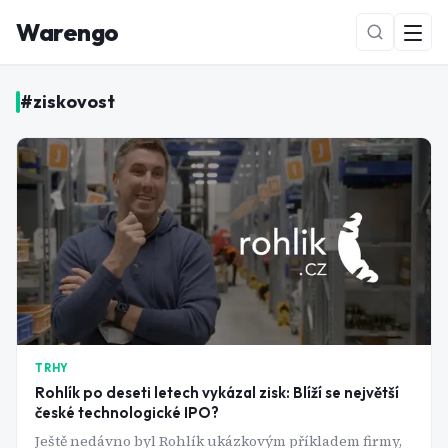
Warengo
#
ziskovost
NOVÉ
TRHY
Rohlík po deseti letech vykázal zisk: Blíží se největší
české technologické IPO?
Ještě nedávno byl Rohlík ukázkovým příkladem firmy,