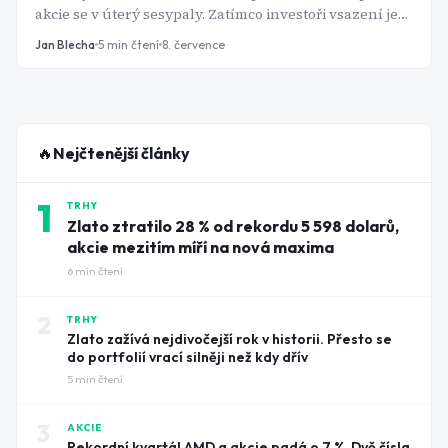
akcie se v úterý sesypaly. Zatímco investoři vsazení jen
na technologie zbledli, ti s rozloženým portfoliem
Jan Blecha
5
min čtení
8. července
klidně spali dál. Přesně o tom je diverzifikace.
🔥
Nejčtenější články
1
TRHY
Zlato ztratilo 28 % od rekordu 5 598 dolarů,
akcie mezitím míří na nová maxima
6
min čtení
2
TRHY
Zlato zažívá nejdivočejší rok v historii. Přesto se
do portfolií vrací silněji než kdy dřív
5
min čtení
3
AKCIE
Rekordní kvartál AMD a akcie padá o 7 %. Dvě čísla