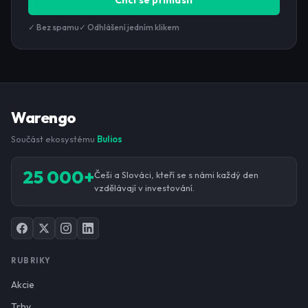
Chci se přihlásit
✓ Bez spamu
✓ Odhlášení jedním klikem
Warengo
Součást ekosystému
Bulios
25 000+
Češi a Slováci, kteří se s námi každý den
vzdělávají v investování.
RUBRIKY
Akcie
Trhy