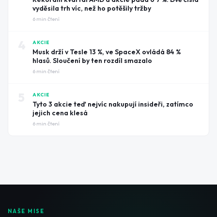
vyděsila trh víc, než ho potěšily tržby
6
min čtení
4
AKCIE
Musk drží v Tesle 13 %, ve SpaceX ovládá 84 %
hlasů. Sloučení by ten rozdíl smazalo
6
min čtení
5
AKCIE
Tyto 3 akcie teď nejvíc nakupují insideři, zatímco
jejich cena klesá
6
min čtení
NAŠE MISE