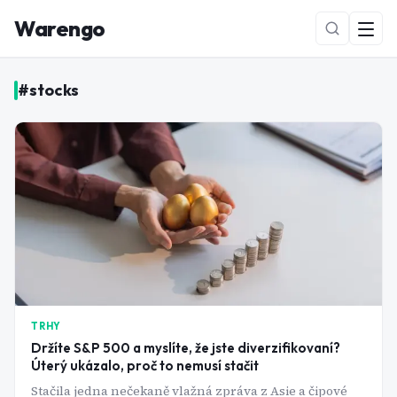
Warengo
#
stocks
NOVÉ
TRHY
Držíte S&P 500 a myslíte, že jste diverzifikovaní?
Úterý ukázalo, proč to nemusí stačit
Stačila jedna nečekaně vlažná zpráva z Asie a čipové