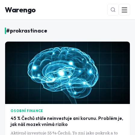
Warengo
#
prokrastinace
NOVÉ
OSOBNÍ FINANCE
45 % Čechů stále neinvestuje ani korunu. Problém je,
jak náš mozek vnímá riziko
Aktivně investuje 55 % Čechů. To zní jako pokrok a to