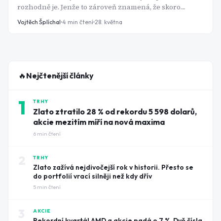
rozhodně je. Jenže to zároveň znamená, že skoro
polovina dospělé populace stále není na trhu vůbec.
Vojtěch Šplíchal
4
min čtení
28. května
Ne proto, že by neměla přístup k brokerovi. Ne proto, že
by neměla 500 korun měsíčně navíc. Ale proto, že v
jejich hlavě se odehrává něco, co je vždy přesvědčí, aby
počkali.
🔥
Nejčtenější články
1
TRHY
Zlato ztratilo 28 % od rekordu 5 598 dolarů,
akcie mezitím míří na nová maxima
6
min čtení
2
TRHY
Zlato zažívá nejdivočejší rok v historii. Přesto se
do portfolií vrací silněji než kdy dřív
5
min čtení
3
AKCIE
Rekordní kvartál AMD a akcie padá o 7 %. Dvě čísla