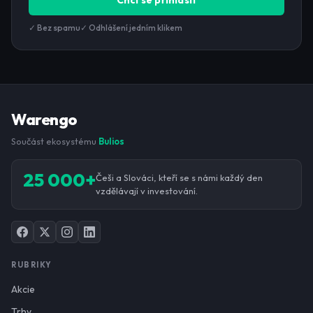
Chci se přihlásit
✓ Bez spamu
✓ Odhlášení jedním klikem
Warengo
Součást ekosystému
Bulios
25 000+
Češi a Slováci, kteří se s námi každý den
vzdělávají v investování.
RUBRIKY
Akcie
Trhy