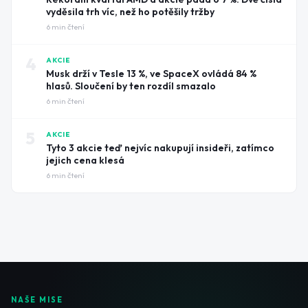
vyděsila trh víc, než ho potěšily tržby
6
min čtení
4
AKCIE
Musk drží v Tesle 13 %, ve SpaceX ovládá 84 %
hlasů. Sloučení by ten rozdíl smazalo
6
min čtení
5
AKCIE
Tyto 3 akcie teď nejvíc nakupují insideři, zatímco
jejich cena klesá
6
min čtení
NAŠE MISE