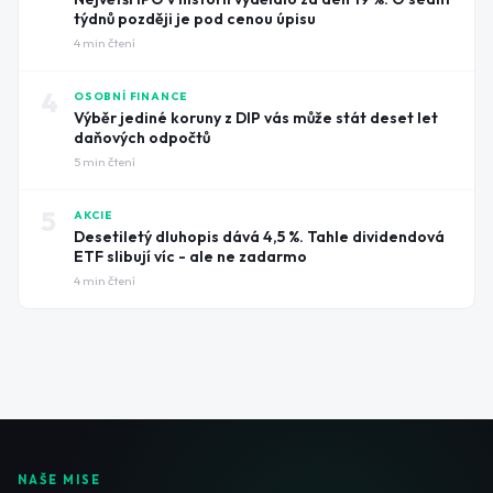
týdnů později je pod cenou úpisu
4
min čtení
4
OSOBNÍ FINANCE
Výběr jediné koruny z DIP vás může stát deset let
daňových odpočtů
5
min čtení
5
AKCIE
Desetiletý dluhopis dává 4,5 %. Tahle dividendová
ETF slibují víc - ale ne zadarmo
4
min čtení
NAŠE MISE