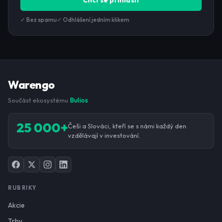
Chci se přihlásit
✓ Bez spamu
✓ Odhlášení jedním klikem
Warengo
Součást ekosystému
Bulios
25 000+
Češi a Slováci, kteří se s námi každý den
vzdělávají v investování.
RUBRIKY
Akcie
Trhy