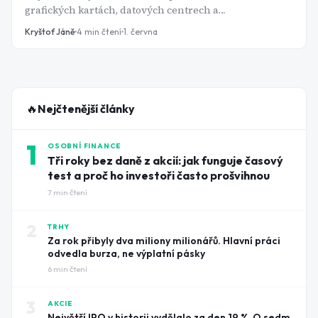
grafických kartách, datových centrech a
akcelerátorech pro umělou inteligenci vstupuje i do
Kryštof Jáně
4
min čtení
1. června
světa osobních počítačů. Nový čip RTX Spark má
pohánět Windows laptopy a kompaktní desktopy.
🔥
Nejčtenější články
1
OSOBNÍ FINANCE
Tři roky bez daně z akcií: jak funguje časový
test a proč ho investoři často prošvihnou
7
min čtení
2
TRHY
Za rok přibyly dva miliony milionářů. Hlavní práci
odvedla burza, ne výplatní pásky
6
min čtení
3
AKCIE
Největší IPO v historii vydělalo za den 19 %. O sedm