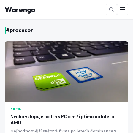
Warengo
#
procesor
NOVÉ
AKCIE
Nvidia vstupuje na trh s PC a míří přímo na Intel a
AMD
Nejhodnotnější světová firma po letech dominance v