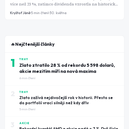
více než 23 %, zatímco dividenda vzrostla na historické
maximum 95,60 Kč na akcii. Výnos se tak dostal nad 9,5
Kryštof Jáně
5
min čtení
30. května
%, což z KB opět dělá jeden z nejvýraznějších
dividendových titulů na pražské burze. Jde o atraktivní
příležitost, nebo pouze odraz zpomalujícího růstu
banky.
🔥
Nejčtenější články
1
TRHY
Zlato ztratilo 28 % od rekordu 5 598 dolarů,
akcie mezitím míří na nová maxima
6
min čtení
2
TRHY
Zlato zažívá nejdivočejší rok v historii. Přesto se
do portfolií vrací silněji než kdy dřív
5
min čtení
3
AKCIE
Rekordní kvartál AMD a akcie padá o 7 %. Dvě čísla