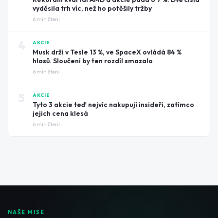
vyděsila trh víc, než ho potěšily tržby
6
min čtení
4
AKCIE
Musk drží v Tesle 13 %, ve SpaceX ovládá 84 %
hlasů. Sloučení by ten rozdíl smazalo
6
min čtení
5
AKCIE
Tyto 3 akcie teď nejvíc nakupují insideři, zatímco
jejich cena klesá
6
min čtení
NAŠE MISE