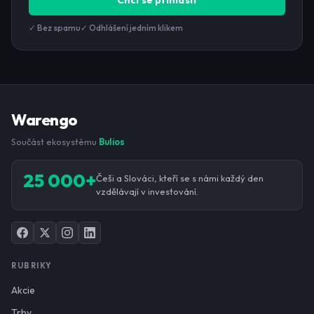
Chci se přihlásit
✓ Bez spamu
✓ Odhlášení jedním klikem
Warengo
Součást ekosystému
Bulios
25 000+
Češi a Slováci, kteří se s námi každý den
vzdělávají v investování.
RUBRIKY
Akcie
Trhy