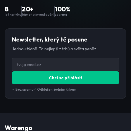
8
20+
100%
let na trhu
témat o investování
zdarma
Newsletter, který tě posune
Jednou týdně. To nejlepší z trhů a světa peněz.
Chci se přihlásit
✓ Bez spamu
✓ Odhlášení jedním klikem
Warengo