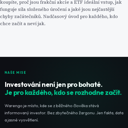
koupíte, proč jsou frakční akcie a ETF ideální vstup, jak
funguje síla složeného úročení a jaké jsou nejčastější
chyby začátečníků. Nadčasový úvod pro každého, kdo
chce začít a neví jak.
NAŠE MISE
Investování není jen pro bohaté.
Je pro každého, kdo se rozhodne začít.
Warengo je místo, kde se z běžného člověka stává
informovaný investor. Bez zbytečného žargonu. Jen fakta, data
a jasné vysvětlení.