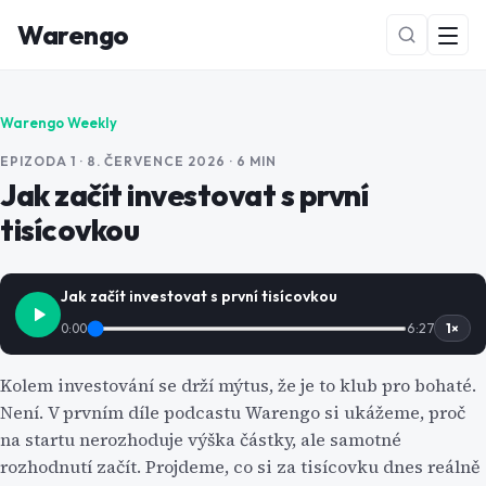
Warengo
Warengo Weekly
EPIZODA
1
· 8. ČERVENCE 2026
· 6 MIN
Jak začít investovat s první
tisícovkou
NOVÉ
Jak začít investovat s první tisícovkou
0:00
6:27
1
×
Kolem investování se drží mýtus, že je to klub pro bohaté.
Není. V prvním díle podcastu Warengo si ukážeme, proč
na startu nerozhoduje výška částky, ale samotné
rozhodnutí začít. Projdeme, co si za tisícovku dnes reálně