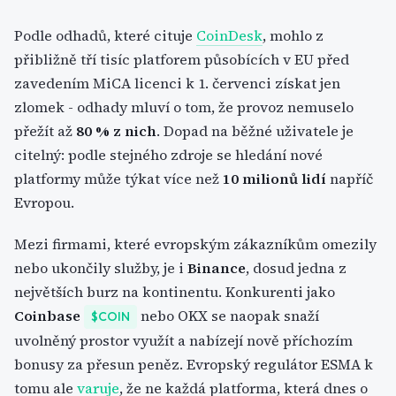
Podle odhadů, které cituje
CoinDesk
, mohlo z
přibližně tří tisíc platforem působících v EU před
zavedením MiCA licenci k 1. červenci získat jen
zlomek - odhady mluví o tom, že provoz nemuselo
přežít až
80 % z nich
. Dopad na běžné uživatele je
citelný: podle stejného zdroje se hledání nové
platformy může týkat více než
10 milionů lidí
napříč
Evropou.
Mezi firmami, které evropským zákazníkům omezily
nebo ukončily služby, je i
Binance
, dosud jedna z
největších burz na kontinentu. Konkurenti jako
Coinbase
nebo OKX se naopak snaží
$COIN
uvolněný prostor využít a nabízejí nově příchozím
bonusy za přesun peněz. Evropský regulátor ESMA k
tomu ale
varuje
, že ne každá platforma, která dnes o