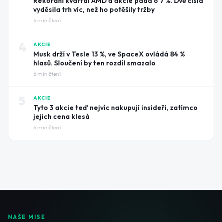
Rekordní kvartál AMD a akcie padá o 7 %. Dvě čísla
vyděsila trh víc, než ho potěšily tržby
6
min čtení
4
AKCIE
Musk drží v Tesle 13 %, ve SpaceX ovládá 84 %
hlasů. Sloučení by ten rozdíl smazalo
6
min čtení
5
AKCIE
Tyto 3 akcie teď nejvíc nakupují insideři, zatímco
jejich cena klesá
6
min čtení
NAŠE MISE