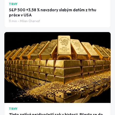
TRHY
S&P 500 +3,58 % navzdory slabým datům z trhu
práce v USA
3
min -
Milan Charvat
TRHY
Zlato zažívá nejdivočejší rok v historii. Přesto se do