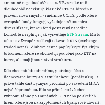
ani nutně nejjednodušší cesta. V Evropské unii
dlouhodobě neexistuje klasické
ETF
na bitcoin v
pravém slova smyslu - směrnice UCITS, podle které
evropské fondy fungují, vyžaduje určitou míru
diverzifikace, kterou fond postavený na jediné
komoditě nesplňuje, jak vysvětluje
ETF Stream
. Místo
toho se v Evropě prodávají takzvané
ETN
(exchange
traded notes) - dluhové cenné papíry kryté fyzickým
bitcoinem, které se obchodují podobně jako ETF na
burze, ale mají jinou právní strukturu.
Kdo chce mít bitcoin přímo, potřebuje účet u
licencované burzy a vlastní úschovu (peněženku) - a
právě tahle část byznysu prochází po zavedení MiCA
největší proměnou. Kdo se přímé správě chce
vyhnout, sáhne po zmíněných ETN nebo po akciích
firem, které jsou na kryptoměnách byznysově závislé.