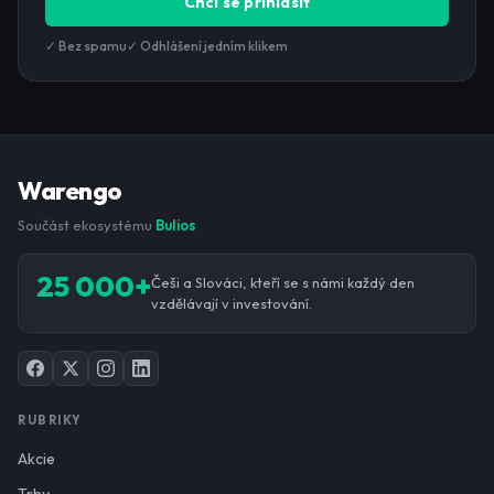
Chci se přihlásit
✓ Bez spamu
✓ Odhlášení jedním klikem
Warengo
Součást ekosystému
Bulios
25 000+
Češi a Slováci, kteří se s námi každý den
vzdělávají v investování.
RUBRIKY
Akcie
Trhy