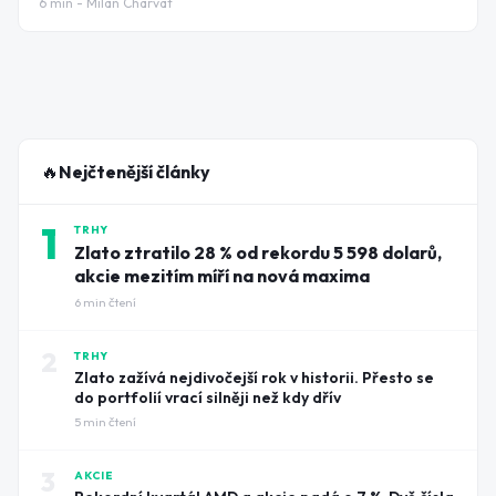
6
min -
Milan Charvat
🔥
Nejčtenější články
1
TRHY
Zlato ztratilo 28 % od rekordu 5 598 dolarů,
akcie mezitím míří na nová maxima
6
min čtení
2
TRHY
Zlato zažívá nejdivočejší rok v historii. Přesto se
do portfolií vrací silněji než kdy dřív
5
min čtení
3
AKCIE