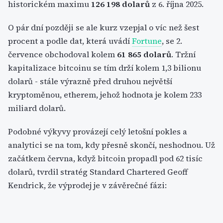
historickém maximu
126 198 dolarů
z 6. října 2025.
O pár dní později se ale kurz vzepjal o víc než šest
procent a podle dat, která uvádí
Fortune
, se 2.
července obchodoval kolem
61 865 dolarů
. Tržní
kapitalizace bitcoinu se tím drží kolem 1,3 bilionu
dolarů - stále výrazně před druhou největší
kryptoměnou, etherem, jehož hodnota je kolem 233
miliard dolarů.
Podobné výkyvy provázejí celý letošní pokles a
analytici se na tom, kdy přesně skončí, neshodnou. Už
začátkem června, když bitcoin propadl pod 62 tisíc
dolarů, tvrdil stratég Standard Chartered Geoff
Kendrick, že výprodej je v závěrečné fázi: