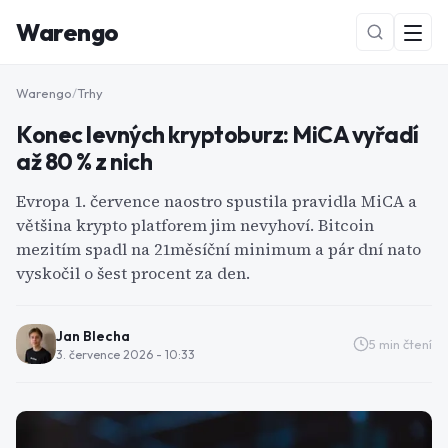
Warengo
Warengo
/
Trhy
Konec levných kryptoburz: MiCA vyřadí
až 80 % z nich
Evropa 1. července naostro spustila pravidla MiCA a
většina krypto platforem jim nevyhoví. Bitcoin
mezitím spadl na 21měsíční minimum a pár dní nato
NOVÉ
vyskočil o šest procent za den.
Jan Blecha
5
min čtení
3. července 2026 - 10:33