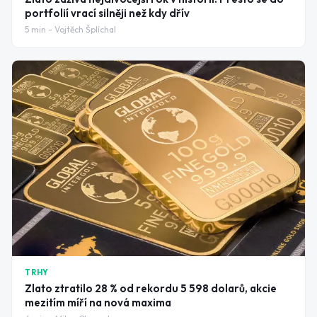
portfolií vrací silněji než kdy dřív
5
min -
Vojtěch Šplíchal
TRHY
Zlato ztratilo 28 % od rekordu 5 598 dolarů, akcie
mezitím míří na nová maxima