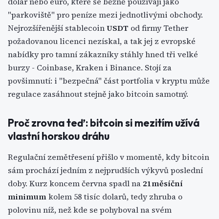
dolar nebo euro, které se běžně používají jako
"parkoviště" pro peníze mezi jednotlivými obchody.
Nejrozšířenější stablecoin
USDT
od firmy Tether
požadovanou licenci nezískal, a tak jej z evropské
nabídky pro tamní zákazníky stáhly hned tři velké
burzy - Coinbase, Kraken i Binance. Stojí za
povšimnutí: i "bezpečná" část portfolia v kryptu může
regulace zasáhnout stejně jako bitcoin samotný.
Proč zrovna teď: bitcoin si mezitím užívá
vlastní horskou dráhu
Regulační zemětřesení přišlo v momentě, kdy bitcoin
sám prochází jedním z nejprudších výkyvů poslední
doby. Kurz koncem června spadl na
21měsíční
minimum
kolem 58 tisíc dolarů, tedy zhruba o
polovinu níž, než kde se pohyboval na svém