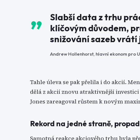
Slabší data z trhu prá
klíčovým důvodem, pr
snižování sazeb vrátí j
Andrew Hollenhorst, hlavní ekonom pro U
Tahle úleva se pak přelila i do akcií. M
dělá z akcií znovu atraktivnější investi
Jones zareagoval růstem k novým max
Rekord na jedné straně, propad
Samotná reakce akciového trhu byla přes