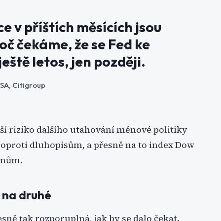
ce v příštích měsících jsou
oč čekáme, že se Fed ke
eště letos, jen později.
SA, Citigroup
enší riziko dalšího utahování měnové politiky
ci oproti dluhopisům, a přesně na to index Dow
imům.
 na druhé
ně tak rozporuplná, jak by se dalo čekat.