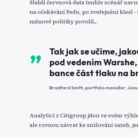
Slabší červnová data tenhle scénář naruš
na očekávání Fedu, po zveřejnění klesl - 
měnové politiky povolil..
Tak jak se učíme, jako
pod vedením Warshe, t
bance část tlaku na b
Bradford Smith, portfolio manažer, Janu
Analytici z Citigroup jdou ve svém výhle
ale rovnou návrat ke snižování sazeb, jen