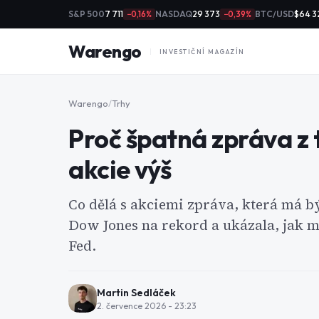
S&P 500
7 711
NASDAQ
29 373
BTC/USD
$64 3
−0,16%
−0,39%
Warengo
INVESTIČNÍ MAGAZÍN
Warengo
/
Trhy
Proč špatná zpráva z 
akcie výš
Co dělá s akciemi zpráva, která má být
Dow Jones na rekord a ukázala, jak m
Fed.
Martin Sedláček
2. července 2026 - 23:23