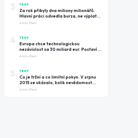
3
TRHY
Za rok přibyly dva miliony milionářů.
Hlavní práci odvedla burza, ne výplatní
pásky
6
min čtení
4
TRHY
Evropa chce technologickou
nezávislost za 30 miliard eur. Postaví ji
na amerických čipech
4
min čtení
5
TRHY
Co je tržní a co limitní pokyn. V srpnu
2015 se ukázalo, kolik nevědomost
může stát
6
min čtení