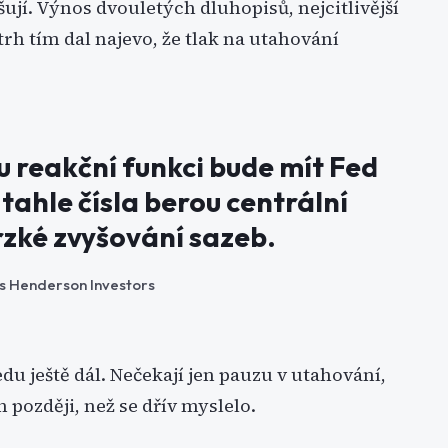
ují. Výnos dvouletých dluhopisů, nejcitlivější
trh tím dal najevo, že tlak na utahování
u reakční funkci bude mít Fed
ahle čísla berou centrální
rzké zvyšování sazeb.
s Henderson Investors
du ještě dál. Nečekají jen pauzu v utahování,
 později, než se dřív myslelo.