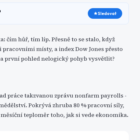
h
Sledovat
 čím hůř, tím líp. Přesně to se stalo, když
pracovními místy, a index Dow Jones přesto
a první pohled nelogický pohyb vysvětlit?
ad práce takzvanou zprávu nonfarm payrolls -
dělství. Pokrývá zhruba 80 % pracovní síly,
ní měsíční teploměr toho, jak si vede ekonomika.