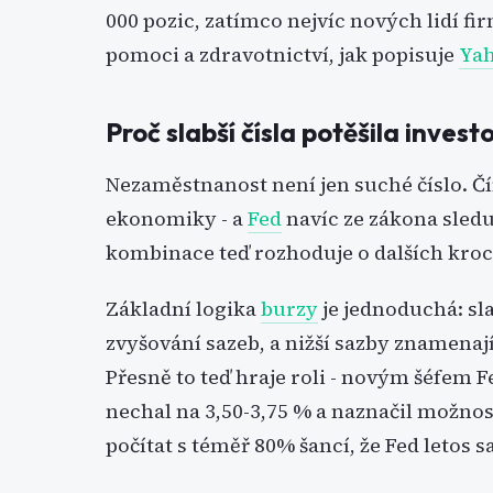
000 pozic, zatímco nejvíc nových lidí fi
pomoci a zdravotnictví, jak popisuje
Yah
Proč slabší čísla potěšila invest
Nezaměstnanost není jen suché číslo. Čím
ekonomiky - a
Fed
navíc ze zákona sleduj
kombinace teď rozhoduje o dalších kroc
Základní logika
burzy
je jednoduchá: sla
zvyšování sazeb, a nižší sazby znamenají 
Přesně to teď hraje roli - novým šéfem F
nechal na 3,50-3,75 % a naznačil možnos
počítat s téměř 80% šancí, že Fed letos s