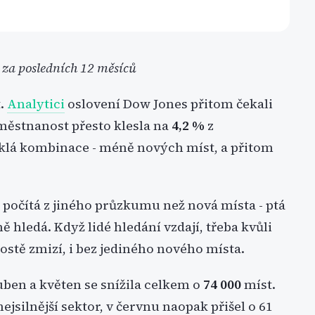
 za posledních 12 měsíců
.
Analytici
oslovení Dow Jones přitom čekali
městnanost přesto klesla na
4,2 %
z
yklá kombinace - méně nových míst, a přitom
 počítá z jiného průzkumu než nová místa - ptá
ě hledá. Když lidé hledání vzdají, třeba kvůli
ostě zmizí, i bez jediného nového místa.
duben a květen se snížila celkem o
74 000
míst.
nejsilnější sektor, v červnu naopak přišel o 61