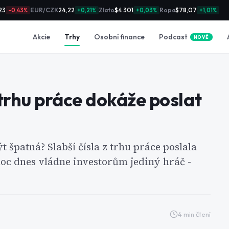
23
EUR/CZK
24,22
Zlato
$4 301
Ropa
$78,07
−0,43%
+0,21%
+0,03%
+1,01%
Podcast
Akcie
Trhy
Osobní finance
NOVÉ
trhu práce dokáže poslat
 špatná? Slabší čísla z trhu práce poslala
oc dnes vládne investorům jediný hráč -
4
min čtení