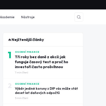
Akademie
Nástroje
🔥
Nejčtenější články
1
OSOBNÍ FINANCE
Tři roky bez daně z akcií: jak
funguje časový test a proč ho
investoři často prošvihnou
7
min čtení
2
OSOBNÍ FINANCE
Výběr jediné koruny z DIP vás může stát
deset let daňových odpočtů
5
min čtení