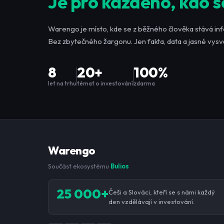
Je pro každého, kdo s
Warengo je místo, kde se z běžného člověka stává in
Bez zbytečného žargonu. Jen fakta, data a jasné vysvě
8
20+
100%
let na trhu
témat o investování
zdarma
Warengo
Součást ekosystému
Bulios
25 000+
Češi a Slováci, kteří se s námi každý
den vzdělávají v investování.