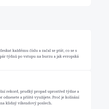
tleskat každému číslu a začal se ptát, co se s
X pár týdnů po vstupu na burzu a jak evropská
lní rekord, prudký propad uprostřed týdne a
r odnesete a příště využijete. Proč je kolísání
 na klidný víkendový poslech.