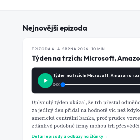
Nejnovější epizoda
EPIZODA
4
· 4. SRPNA 2026
· 10 MIN
Týden na trzích: Microsoft, Amazo
Týden na trzích: Microsoft, Amazon a roz
0:00
Uplynulý týden ukázal, že trh přestal odměňova
za jediný den přidal na hodnotě víc než kdyko
americká centrální banka, proč prudce vzros
zdánlivě podobné firmy mohou trh přesvědčit
Detail epizody a odkazy na články
→