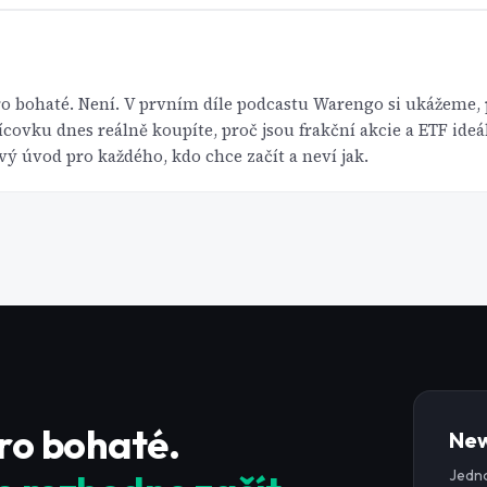
pro bohaté. Není. V prvním díle podcastu Warengo si ukážeme, 
ícovku dnes reálně koupíte, proč jsou frakční akcie a ETF ideál
vý úvod pro každého, kdo chce začít a neví jak.
pro bohaté.
New
Jedno