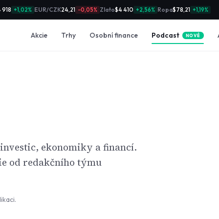
 918
EUR/CZK
24,21
Zlato
$4 410
Ropa
$78,21
+1,02%
−0,05%
+2,56%
+1,19%
Podcast
Akcie
Trhy
Osobní finance
NOVÉ
 investic, ekonomiky a financí.
gie od redakčního týmu
ikaci.