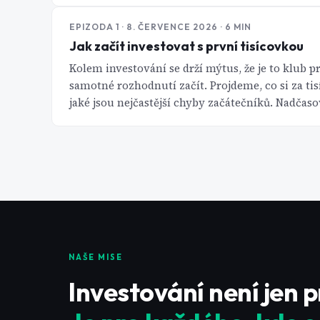
EPIZODA
1
· 8. ČERVENCE 2026
· 6 MIN
Jak začít investovat s první tisícovkou
Kolem investování se drží mýtus, že je to klub 
samotné rozhodnutí začít. Projdeme, co si za tis
jaké jsou nejčastější chyby začátečníků. Nadčaso
NAŠE MISE
Investování není jen 