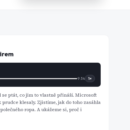
firem
9:34
1
×
se ptát, co jim to vlastně přináší. Microsoft
 prudce klesaly. Zjistíme, jak do toho zasáhla
polečného ropa. A ukážeme si, proč i