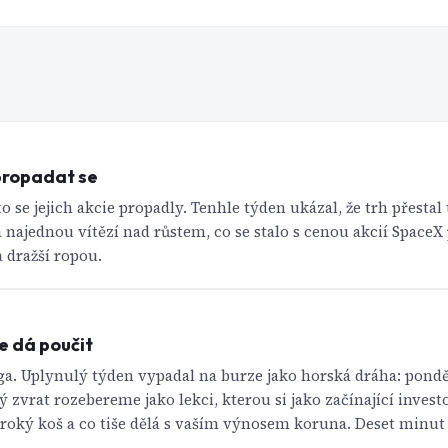
propadat se
 se jejich akcie propadly. Tenhle týden ukázal, že trh přestal 
a najednou vítězí nad růstem, co se stalo s cenou akcií Space
a dražší ropou.
e dá poučit
a. Uplynulý týden vypadal na burze jako horská dráha: pondě
 zvrat rozebereme jako lekci, kterou si jako začínající investo
iroký koš a co tiše dělá s vaším výnosem koruna. Deset minut