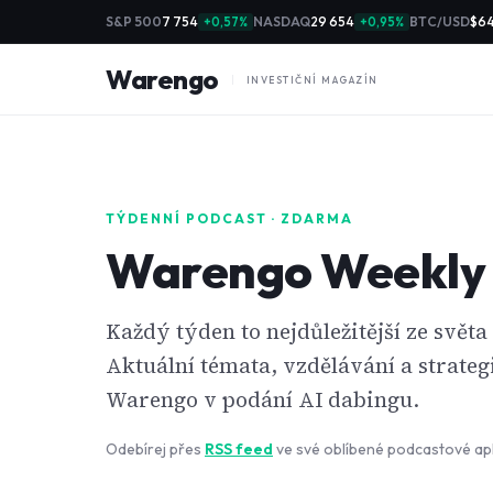
S&P 500
7 754
NASDAQ
29 654
BTC/USD
$64
+0,57%
+0,95%
Warengo
INVESTIČNÍ MAGAZÍN
TÝDENNÍ PODCAST · ZDARMA
Warengo Weekly
Každý týden to nejdůležitější ze světa
Aktuální témata, vzdělávání a strate
Warengo v podání AI dabingu.
Odebírej přes
RSS feed
ve své oblíbené podcastové apl