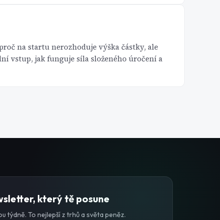
proč na startu nerozhoduje výška částky, ale
ní vstup, jak funguje síla složeného úročení a
sletter, který tě posune
u týdně. To nejlepší z trhů a světa peněz.