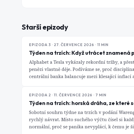
Starší epizody
EPIZODA
3
· 27. ČERVENCE 2026
· 11 MIN
Týden na trzích: Když utrácet znamená 
Alphabet a Tesla vykázaly rekordní tržby, a přesto
penězi vlastně děje. Podíváme se, proč disciplín
centrální banka balancuje mezi klesající inflací 
EPIZODA
2
· 11. ČERVENCE 2026
· 7 MIN
Týden na trzích: horská dráha, ze které s
Sobotní souhrn týdne na trzích v podání Wareng
rychlý návrat. Místo suchého výčtu čísel si každý
normální, proč se panika nevyplácí, k čemu je š