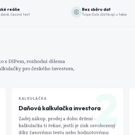
ké reálie
Bez sběru dat
 daně, časový test
Tvoje čísla zůstávají u tebe
ijko s DIPem, rozhodni dilema
Kalkulačky pro českého investora,
1
2
KALKULAČKA
Daňová kalkulačka investora
Zadej nákup, prodej a dobu držení -
kalkulačka ti řekne, jestli je zisk osvobozený
díky časovému testu nebo hodnotovému