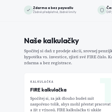
Zdarma a bez paywallu
Čes
Žádné předplatné, žádné limity
DIP,
Naše kalkulačky
Spočítej si daň z prodeje akcií, srovnej penz
hypotéka vs. investice, zjisti své FIRE číslo. 
zdarma a bez registrace.
KALKULAČKA
FIRE kalkulačka
Spočítej si, za jak dlouho budeš mít
naspořeno tolik, abys mohl přestat pracovat
a žít z výnosů. FIRE kalkulačka ti ukáže