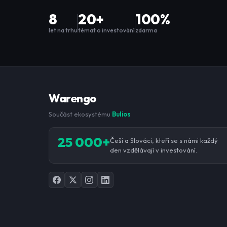
8
20+
100%
let na trhu
témat o investování
zdarma
Warengo
Součást ekosystému
Bulios
25 000+
Češi a Slováci, kteří se s námi každý
den vzdělávají v investování.