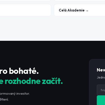
Celá Akademie →
pro bohaté.
New
Jedno
e rozhodne začít.
formovaný investor.
tlení.