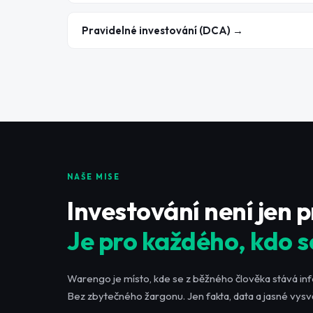
Pravidelné investování (DCA) →
NAŠE MISE
Investování není jen 
Je pro každého, kdo s
Warengo je místo, kde se z běžného člověka stává in
Bez zbytečného žargonu. Jen fakta, data a jasné vysvě