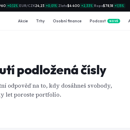
960
EUR/CZK
24,23
Zlato
$4 400
Ropa
$78,18
+0,12%
+0,01%
+2,33%
+1,15%
Podcast
Akcie
Trhy
Osobní finance
NOVÉ
tí podložená čísly
étní odpověď na to, kdy dosáhneš svobody,
tky let poroste portfolio.