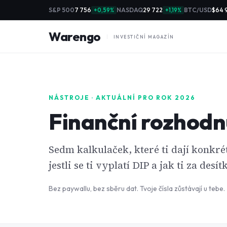
S&P 500
7 756
NASDAQ
29 722
BTC/USD
$64 
+0,59%
+1,19%
Warengo
INVESTIČNÍ MAGAZÍN
NÁSTROJE · AKTUÁLNÍ PRO ROK 2026
Finanční rozhodnu
Sedm kalkulaček, které ti dají konkr
jestli se ti vyplatí DIP a jak ti za desí
Bez paywallu, bez sběru dat. Tvoje čísla zůstávají u tebe.