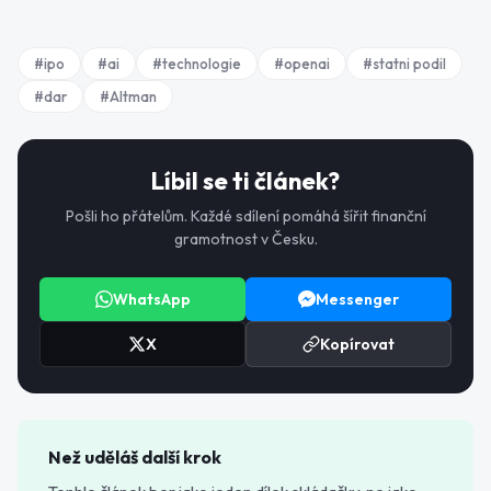
#
ipo
#
ai
#
technologie
#
openai
#
statni podil
#
dar
#
Altman
Líbil se ti článek?
Pošli ho přátelům. Každé sdílení pomáhá šířit finanční
gramotnost v Česku.
WhatsApp
Messenger
X
Kopírovat
Než uděláš další krok