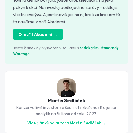
Tenhle článek ber jako jeden dílek skládačky, ne jako
pokyn k akci. Neinvestuj podle jediné zprávy - udělej si
vlastní analýzu. A jestli nevíš, jak na ni, krok za krokem tě
to naučíme v naší Akademii.
Otevřít Akademii
→
Tento článek byl vytvořen v souladu s
redakčními standardy
Warengo
.
Martin Sedláček
Konzervativní investor se šesti lety zkušeností a junior
analytik na Buliosu od roku 2023.
Více článků od autora
Martin Sedláček
→