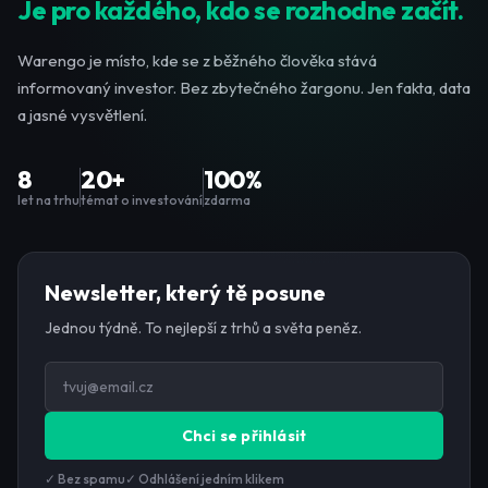
Je pro každého, kdo se rozhodne začít.
Warengo je místo, kde se z běžného člověka stává
informovaný investor. Bez zbytečného žargonu. Jen fakta, data
a jasné vysvětlení.
8
20+
100%
let na trhu
témat o investování
zdarma
Newsletter, který tě posune
Jednou týdně. To nejlepší z trhů a světa peněz.
Chci se přihlásit
✓ Bez spamu
✓ Odhlášení jedním klikem