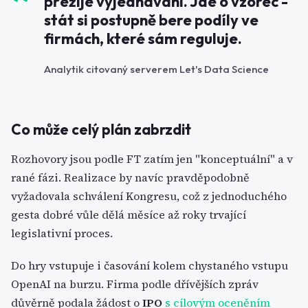
přežije vyjednávání. Jde o vzorec -
stát si postupně bere podíly ve
firmách, které sám reguluje.
Analytik citovaný serverem Let's Data Science
Co může celý plán zabrzdit
Rozhovory jsou podle FT zatím jen "konceptuální" a v
rané fázi. Realizace by navíc pravděpodobně
vyžadovala schválení Kongresu, což z jednoduchého
gesta dobré vůle dělá měsíce až roky trvající
legislativní proces.
Do hry vstupuje i časování kolem chystaného vstupu
OpenAI na burzu. Firma podle dřívějších zpráv
důvěrně podala žádost o
IPO
s cílovým oceněním