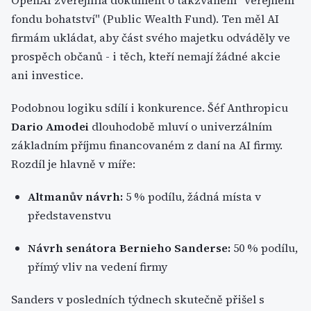
OpenAI zveřejnila dokument o takzvaném "veřejném
fondu bohatství" (Public Wealth Fund). Ten měl AI
firmám ukládat, aby část svého majetku odváděly ve
prospěch občanů - i těch, kteří nemají žádné akcie
ani investice.
Podobnou logiku sdílí i konkurence. Šéf Anthropicu
Dario Amodei
dlouhodobě mluví o univerzálním
základním příjmu financovaném z daní na AI firmy.
Rozdíl je hlavně v míře:
Altmanův návrh:
5 % podílu, žádná místa v
představenstvu
Návrh senátora Bernieho Sanderse:
50 % podílu,
přímý vliv na vedení firmy
Sanders v posledních týdnech skutečně přišel s