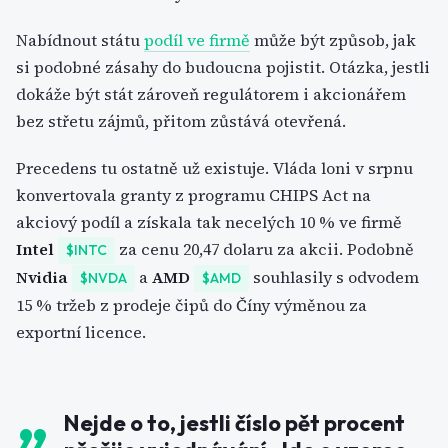
Nabídnout státu
podíl ve firmě
může být způsob, jak
si podobné zásahy do budoucna pojistit. Otázka, jestli
dokáže být stát zároveň regulátorem i akcionářem
bez střetu zájmů, přitom zůstává otevřená.
Precedens tu ostatně už existuje. Vláda loni v srpnu
konvertovala granty z programu CHIPS Act na
akciový podíl a získala tak necelých 10 % ve firmě
Intel
za cenu 20,47 dolaru za akcii. Podobně
$INTC
Nvidia
a
AMD
souhlasily s odvodem
$NVDA
$AMD
15 % tržeb z prodeje čipů do Číny výměnou za
exportní licence.
Nejde o to, jestli číslo pět procent