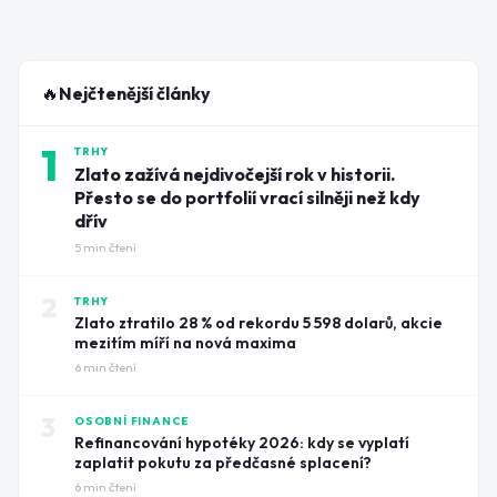
🔥
Nejčtenější články
1
TRHY
Zlato zažívá nejdivočejší rok v historii.
Přesto se do portfolií vrací silněji než kdy
dřív
5
min čtení
2
TRHY
Zlato ztratilo 28 % od rekordu 5 598 dolarů, akcie
mezitím míří na nová maxima
6
min čtení
3
OSOBNÍ FINANCE
Refinancování hypotéky 2026: kdy se vyplatí
zaplatit pokutu za předčasné splacení?
6
min čtení