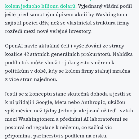
kolem jednoho bilionu dolarů
. Vyjednaný vládní podíl
ještě před samotným úpisem akcií by Washingtonu
zajistil pozici dřív, než se vlastnická struktura firmy
rozředí mezi nové veřejné investory.
OpenAI navíc aktuálně čelí i vyšetřování ze strany
koalice 42 státních generálních prokurátorů. Nabídka
podílu tak může sloužit i jako gesto směrem k
politikům v době, kdy se kolem firmy stahují mračna
z více stran najednou.
Jestli se z konceptu stane skutečná dohoda a jestli se
k ní přidají i Google, Meta nebo Anthropic, ukážou
spíš měsíce než týdny. Jedno je ale jasné už teď - vztah
mezi Washingtonem a předními AI laboratořemi se
posouvá od regulace k něčemu, co začíná víc
připomínat partnerství s podílem na zisku.