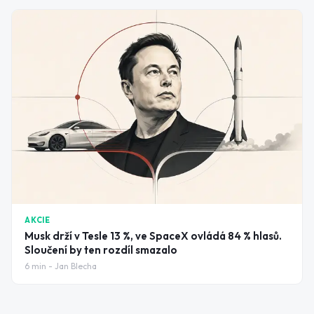
AKCIE
Musk drží v Tesle 13 %, ve SpaceX ovládá 84 % hlasů.
Sloučení by ten rozdíl smazalo
6
min -
Jan Blecha