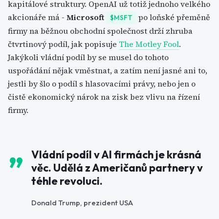
kapitálové struktury. OpenAI už totiž jednoho velkého
akcionáře má -
Microsoft
po loňské přeměně
$MSFT
firmy na běžnou obchodní společnost drží zhruba
čtvrtinový podíl, jak popisuje
The Motley Fool
.
Jakýkoli vládní podíl by se musel do tohoto
uspořádání nějak vměstnat, a zatím není jasné ani to,
jestli by šlo o podíl s hlasovacími právy, nebo jen o
čistě ekonomický nárok na zisk bez vlivu na řízení
firmy.
Vládní podíl v AI firmách je krásná
věc. Udělá z Američanů partnery v
téhle revoluci.
Donald Trump, prezident USA