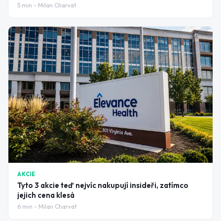
5
min -
Milan Charvat
AKCIE
Tyto 3 akcie teď nejvíc nakupují insideři, zatímco
jejich cena klesá
6
min -
Milan Charvat