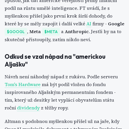
způsob, jak dát americké veřejnosti přímý finanční
podíl na růstu umělé inteligence. FT uvádí, že s
myšlenkou přišel jako první krok širší dohody, do
které by se měly zapojit i další velké
AI
firmy -
Google
,
Meta
a
Anthropic
. Jestli by na to
$GOOGL
$META
skutečně přistoupily, zatím nikdo neví.
Odkud se vzal nápad na "americkou
Aljašku"
Návrh není náhodný nápad z rukávu. Podle serveru
Tom's Hardware
má být podíl vložen do fondu
inspirovaného Aljašským permanentním fondem -
tím, který už desítky let vyplácí obyvatelům státu
roční
dividendy
z těžby ropy.
Altman s podobnou myšlenkou přišel už na jaře, kdy