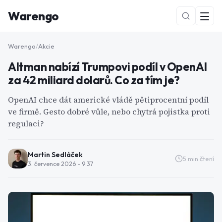
Warengo
Warengo
/
Akcie
Altman nabízí Trumpovi podíl v OpenAI
za 42 miliard dolarů. Co za tím je?
OpenAI chce dát americké vládě pětiprocentní podíl
ve firmě. Gesto dobré vůle, nebo chytrá pojistka proti
regulaci?
NOVÉ
Martin Sedláček
5
min čtení
3. července 2026 - 9:37