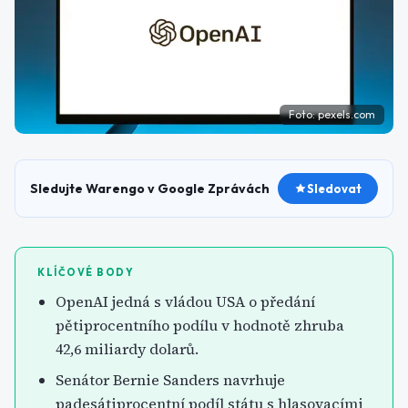
Foto:
pexels.com
Sledujte Warengo v Google Zprávách
Sledovat
KLÍČOVÉ BODY
OpenAI jedná s vládou USA o předání
pětiprocentního podílu v hodnotě zhruba
42,6 miliardy dolarů.
Senátor Bernie Sanders navrhuje
padesátiprocentní podíl státu s hlasovacími