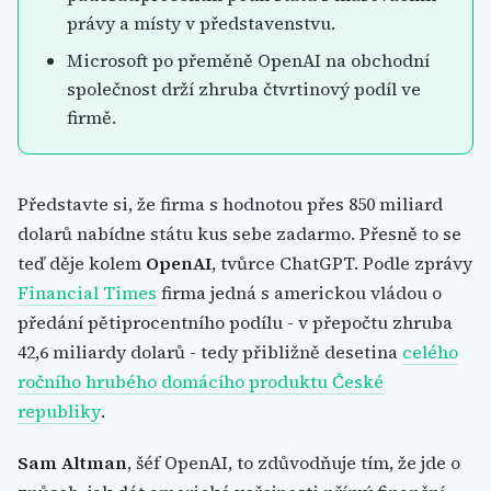
právy a místy v představenstvu.
Microsoft po přeměně OpenAI na obchodní
společnost drží zhruba čtvrtinový podíl ve
firmě.
Představte si, že firma s hodnotou přes 850 miliard
dolarů nabídne státu kus sebe zadarmo. Přesně to se
teď děje kolem
OpenAI
, tvůrce ChatGPT. Podle zprávy
Financial Times
firma jedná s americkou vládou o
předání pětiprocentního podílu - v přepočtu zhruba
42,6 miliardy dolarů - tedy přibližně desetina
celého
ročního hrubého domácího produktu České
republiky
.
Sam Altman
, šéf OpenAI, to zdůvodňuje tím, že jde o