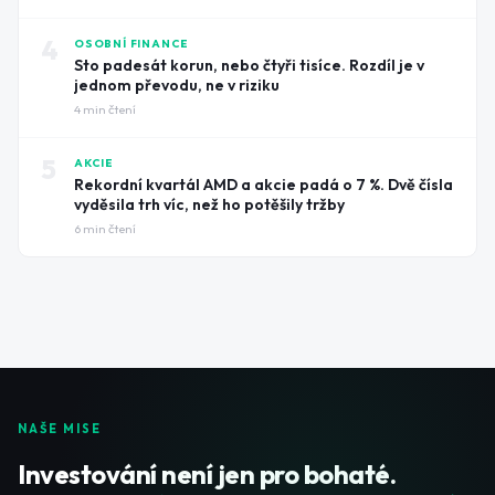
4
OSOBNÍ FINANCE
Sto padesát korun, nebo čtyři tisíce. Rozdíl je v
jednom převodu, ne v riziku
4
min čtení
5
AKCIE
Rekordní kvartál AMD a akcie padá o 7 %. Dvě čísla
vyděsila trh víc, než ho potěšily tržby
6
min čtení
NAŠE MISE
Investování není jen pro bohaté.