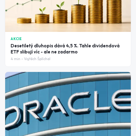
AKCIE
Desetiletý dluhopis dává 4,5 %. Tahle dividendová
ETF slibují víc - ale ne zadarmo
4
min -
Vojtěch Šplíchal