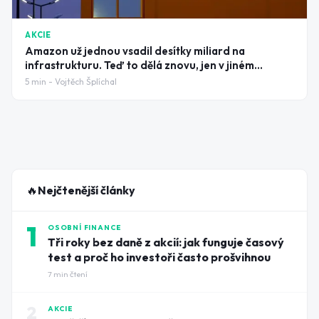
AKCIE
Amazon už jednou vsadil desítky miliard na
infrastrukturu. Teď to dělá znovu, jen v jiném
měřítku
5
min -
Vojtěch Šplíchal
🔥
Nejčtenější články
1
OSOBNÍ FINANCE
Tři roky bez daně z akcií: jak funguje časový
test a proč ho investoři často prošvihnou
7
min čtení
2
AKCIE