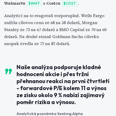
Walmartu
a
Costcu
.
$WMT
$COST
Analytici na to reagovali rozporuplně. Wells Fargo
snížila cílovou cenu ze 68 na 58 dolarů, Morgan
Stanley ze 73 na 67 dolarů a BMO Capital ze 70 na 60
dolarů. Na druhé straně Goldman Sachs cílovku
naopak zvedla ze 72 na 82 dolarů.
Naše analýza podporuje kladné
hodnocení akcie i přes tržní
přehnanou reakci na první čtvrtletí
- forwardové P/E kolem 11 a výnos
ze zisku okolo 9 % nabízí zajímavý
poměr rizika a výnosu.
Analytická poznámka Seeking Alpha