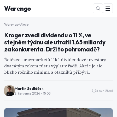
Warengo
Warengo
/
Akcie
Kroger zvedl dividendu o 11 %, ve
stejném týdnu ale utratil 1,65 miliardy
za konkurenta. Drží to pohromadě?
Řetězec supermarketů láká dividendové investory
dvacátým rokem růstu výplat v řadě. Akcie je ale
NOVÉ
blízko ročního minima a otazníků přibývá.
Martin Sedláček
4
min čtení
2. července 2026 - 15:03