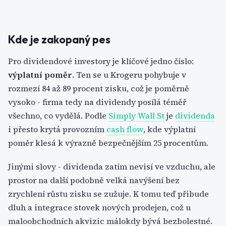
Kde je zakopaný pes
Pro dividendové investory je klíčové jedno číslo:
výplatní poměr
. Ten se u Krogeru pohybuje v
rozmezí 84 až 89 procent zisku, což je poměrně
vysoko - firma tedy na dividendy posílá téměř
všechno, co vydělá. Podle
Simply Wall St
je
dividenda
i přesto krytá provozním
cash flow
, kde výplatní
poměr klesá k výrazně bezpečnějším 25 procentům.
Jinými slovy - dividenda zatím nevisí ve vzduchu, ale
prostor na další podobně velká navýšení bez
zrychlení růstu zisku se zužuje. K tomu teď přibude
dluh a integrace stovek nových prodejen, což u
maloobchodních akvizic málokdy bývá bezbolestné.