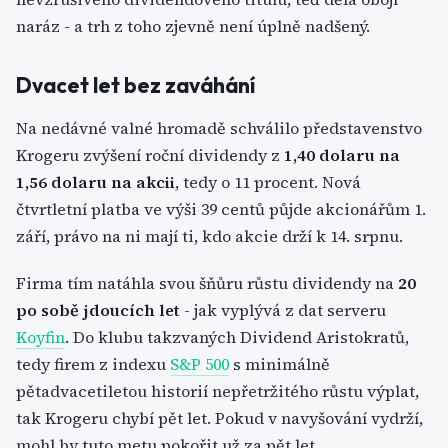
naráz - a trh z toho zjevně není úplně nadšený.
Dvacet let bez zaváhání
Na nedávné valné hromadě schválilo představenstvo
Krogeru zvýšení roční dividendy z
1,40 dolaru na
1,56 dolaru na akcii
, tedy o 11 procent. Nová
čtvrtletní platba ve výši 39 centů půjde akcionářům 1.
září, právo na ni mají ti, kdo akcie drží k 14. srpnu.
Firma tím natáhla svou šňůru růstu dividendy na
20
po sobě jdoucích let
- jak vyplývá z dat serveru
Koyfin
. Do klubu takzvaných Dividend Aristokratů,
tedy firem z indexu
S&P 500
s minimálně
pětadvacetiletou historií nepřetržitého růstu výplat,
tak Krogeru chybí pět let. Pokud v navyšování vydrží,
mohl by tuto metu pokořit už za pět let.