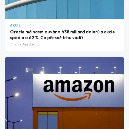
AKCIE
Oracle má nasmlouváno 638 miliard dolarů a akcie
spadla o 62 %. Co přesně trhu vadí?
7
min -
Jan Blecha