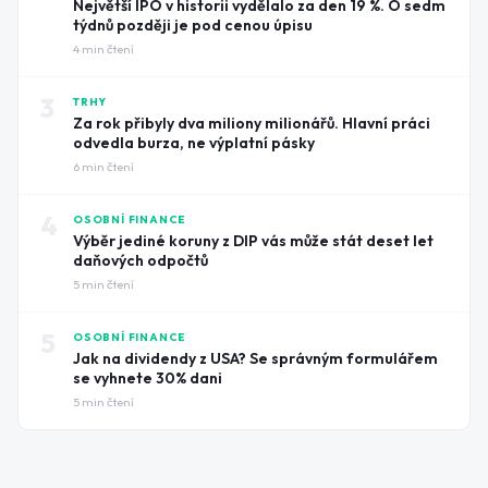
Největší IPO v historii vydělalo za den 19 %. O sedm
týdnů později je pod cenou úpisu
4
min čtení
3
TRHY
Za rok přibyly dva miliony milionářů. Hlavní práci
odvedla burza, ne výplatní pásky
6
min čtení
4
OSOBNÍ FINANCE
Výběr jediné koruny z DIP vás může stát deset let
daňových odpočtů
5
min čtení
5
OSOBNÍ FINANCE
Jak na dividendy z USA? Se správným formulářem
se vyhnete 30% dani
5
min čtení